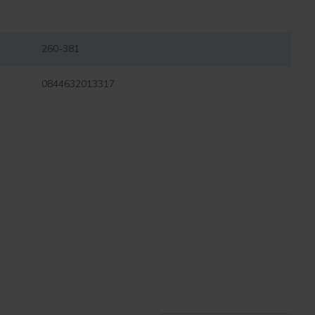
260-381
0844632013317