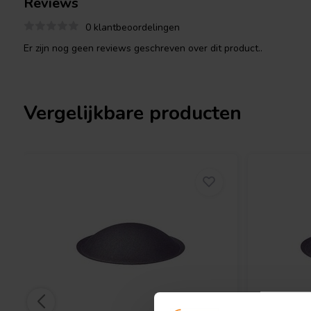
Reviews
0 klantbeoordelingen
Er zijn nog geen reviews geschreven over dit product..
Vergelijkbare producten