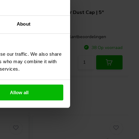
 2-1/2"
Poly Speaker Dust Cap | 5"
About
gen
0 klantbeoordelingen
Vergelijk
p voorraad
38 Op voorraad
se our traffic. We also share
ers who may combine it with
 services.
Allow all