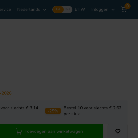
0
ervice
Nederlands
BTW
Inloggen
Incl.
Excl.
7-2026
voor slechts
€ 3,14
Bestel
10
voor slechts
€ 2,62
-25%
per stuk
Toevoegen aan winkelwagen