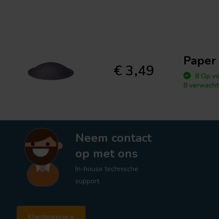
Paper 
€ 3,49
8 Op vo
8 verwacht
Neem contact
op met ons
In-house technische
support
Klantenservice