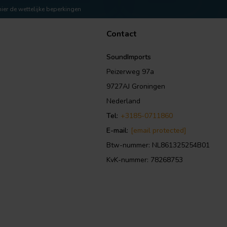
hier de wettelijke beperkingen
Contact
SoundImports
Peizerweg 97a
9727AJ Groningen
Nederland
Tel:
+3185-0711860
E-mail:
[email protected]
Btw-nummer: NL861325254B01
KvK-nummer: 78268753