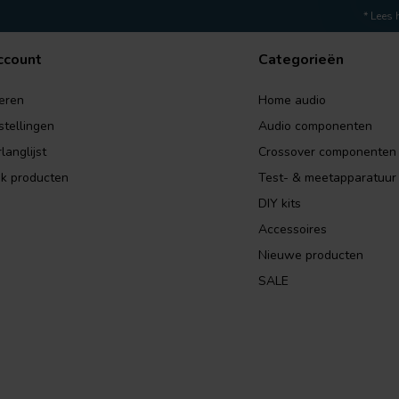
* Lees 
ccount
Categorieën
eren
Home audio
stellingen
Audio componenten
langlijst
Crossover componenten
jk producten
Test- & meetapparatuur
DIY kits
Accessoires
Nieuwe producten
SALE