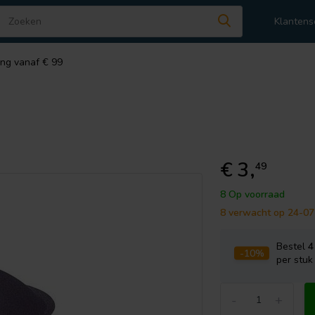
Klantens
ing vanaf € 99
€ 3,
49
8 Op voorraad
8 verwacht op 24-0
Bestel
4
-10%
per stuk
-
+