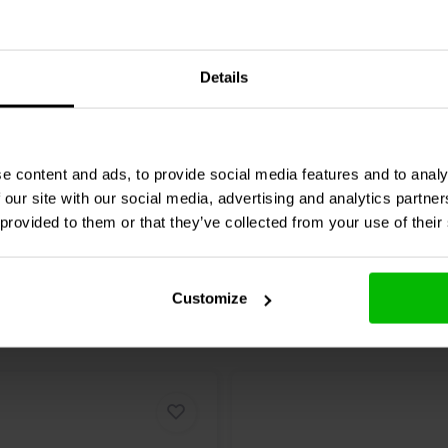
eaker Dust Cap | 4"
Paper Speaker Dust Cap |
Details
1 klantbeoordelingen
1 klantbeoordelin
jk
Vergelijk
16 Op voorraad
39 O
e content and ads, to provide social media features and to analy
 our site with our social media, advertising and analytics partn
 provided to them or that they’ve collected from your use of their
Customize