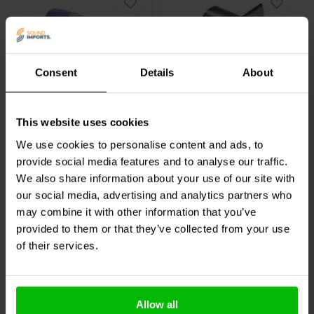
Speakon
XLR
Consent
Details
About
Speakon aansluiting Male
XLR chassis male 3-polig
4-polig
This website uses cookies
We use cookies to personalise content and ads, to
7
1
klantbeoordelingen
klantbeoordelingen
provide social media features and to analyse our traffic.
Vergelijk
Vergelijk
We also share information about your use of our site with
23 Op voorraad
1 Op voorraad
our social media, advertising and analytics partners who
may combine it with other information that you’ve
provided to them or that they’ve collected from your use
of their services.
Vaak samen gekocht
Allow all