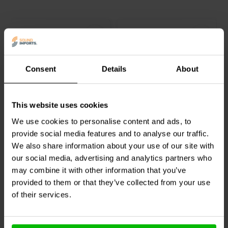
Consent
Details
About
1 meter
4 meter
USB C naar USB A - 3.0
USB C naar USB B - 2.0
This website uses cookies
Kabel
Kabel
We use cookies to personalise content and ads, to
provide social media features and to analyse our traffic.
1
0
We also share information about your use of our site with
klantbeoordelingen
klantbeoordelingen
our social media, advertising and analytics partners who
Vergelijk
Vergelijk
3 Op voorraad
1 Op voorraad
may combine it with other information that you’ve
provided to them or that they’ve collected from your use
of their services.