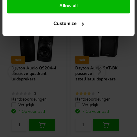
Vaak samen gekocht
Allow all
Customize
pair
pair
Dayton Audio
QS204-4
Dayton Audio
SAT-BK
passieve quadrant
passieve
luidsprekers
satellietluidsprekers
0
1
klantbeoordelingen
klantbeoordelingen
Vergelijk
Vergelijk
4 Op voorraad
7 Op voorraad