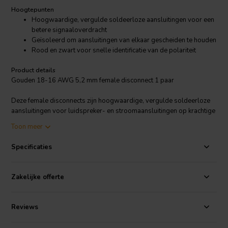
Hoogtepunten
Hoogwaardige, vergulde soldeerloze aansluitingen voor een
betere signaaloverdracht
Geïsoleerd om aansluitingen van elkaar gescheiden te houden
Rood en zwart voor snelle identificatie van de polariteit
Product details
Gouden 18-16 AWG 5,2 mm female disconnect 1 paar
Deze female disconnects zijn hoogwaardige, vergulde soldeerloze
aansluitingen voor luidspreker- en stroomaansluitingen op krachtige
audiotoepassingen voor thuis en in de auto. Ze hebben rode en
Toon meer
zwarte isolatoren voor snelle identificatie van de polariteit en ter
voorkoming van kortsluiting. De vergulding zorgt voor een betere
Specificaties
signaaloverdracht en corrosievrije prestaties. Per paar verkocht.
Zakelijke offerte
Reviews