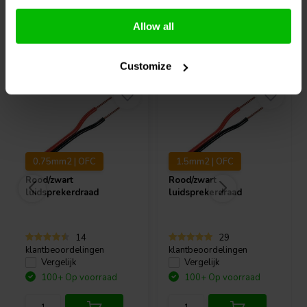
Allow all
Vaak samen gekocht
Customize
0.75mm2 | OFC
1.5mm2 | OFC
Rood/zwart
Rood/zwart
luidsprekerdraad
luidsprekerdraad
14
29
klantbeoordelingen
klantbeoordelingen
Vergelijk
Vergelijk
100+ Op voorraad
100+ Op voorraad