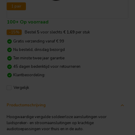
1 pair
100+ Op voorraad
-15%
Bestel
5
voor slechts
€ 1,69
per stuk
Gratis verzending vanaf € 99
Nu besteld, dinsdag bezorgd
Ten minste twee jaar garantie
45 dagen bedenktijd voor retourneren
Klantbeoordeling:
Vergelijk
Productomschrijving
Hoogwaardige vergulde soldeerloze aansluitingen voor
luidspreker- en stroomaansluitingen op krachtige
audiotoepassingen voor thuis en in de auto.