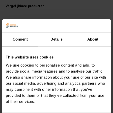
Vergelijkbare producten
Consent
Details
About
1 pair
1 pair
This website uses cookies
Gouden 18-16 AWG 2,8
Gouden 12-10 AWG 5,2
mm female Disconnect 1
mm female Disconnect 1
We use cookies to personalise content and ads, to
paar
paar
provide social media features and to analyse our traffic.
We also share information about your use of our site with
5
4
our social media, advertising and analytics partners who
klantbeoordelingen
klantbeoordelingen
Vergelijk
Vergelijk
may combine it with other information that you’ve
100+ Op voorraad
51 Op voorraad
provided to them or that they’ve collected from your use
of their services.