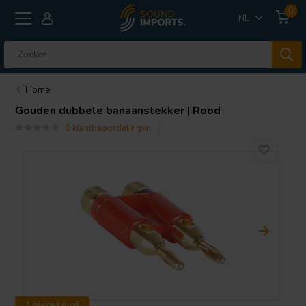
0
NL
Home
Gouden dubbele banaanstekker | Rood
0 klantbeoordelingen
1 piece | dual