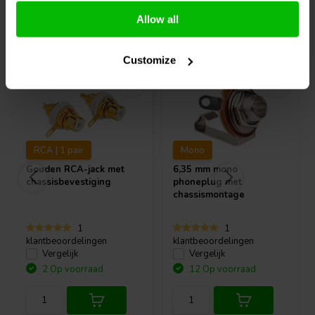
Allow all
Vaak samen gekocht
Customize
RCA | 1 pair
Mono
Gouden RCA-jack met
6,35 mm mono
chassisbevestiging
phoneplug met
chassismontage
1
1
klantbeoordelingen
klantbeoordelingen
Vergelijk
Vergelijk
2 Op voorraad
12 Op voorraad