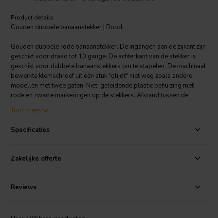
Product details
Gouden dubbele banaanstekker | Rood
Gouden dubbele rode banaanstekker. De ingangen aan de zijkant zijn
geschikt voor draad tot 10 gauge. De achterkant van de stekker is
geschikt voor dubbele banaanstekkers om te stapelen. De machinaal
bewerkte klemschroef uit één stuk "glijdt" niet weg zoals andere
modellen met twee gaten. Niet-geleidende plastic behuizing met
rode en zwarte markeringen op de stekkers. Afstand tussen de
stekkers is 19,1 mm in het midden. Totale afmetingen: 57,15 mm (L) x
Toon meer
31,75 mm (B).
Specificaties
Zakelijke offerte
Reviews