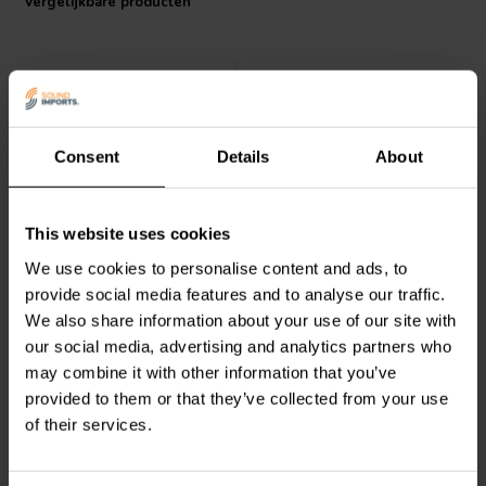
Vergelijkbare producten
Consent
Details
About
1 piece | dual
1 piece | dual
Gouden dubbele
Vergulde dubbele
This website uses cookies
banaanstekker | Zwart
banaanstekker zwart
We use cookies to personalise content and ads, to
provide social media features and to analyse our traffic.
0
1
We also share information about your use of our site with
klantbeoordelingen
klantbeoordelingen
our social media, advertising and analytics partners who
Vergelijk
Vergelijk
may combine it with other information that you’ve
2 Op voorraad
7 Op voorraad
provided to them or that they’ve collected from your use
of their services.