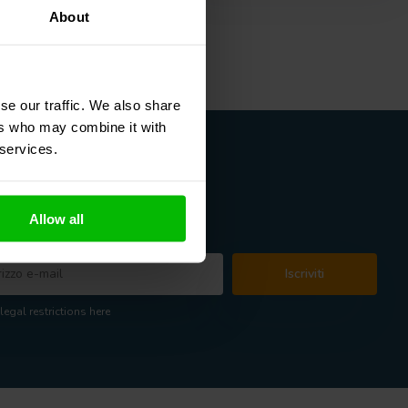
About
se our traffic. We also share
ers who may combine it with
 services.
Allow all
etter
Iscriviti
legal restrictions here