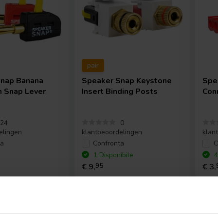
pair
Snap
Banana
Speaker Snap
Keystone
Spe
h Snap Lever
Insert Binding Posts
Con
24
0
elingen
klantbeoordelingen
klan
ta
Confronta
C
1 Disponibile
4
€ 9,
95
€ 3,