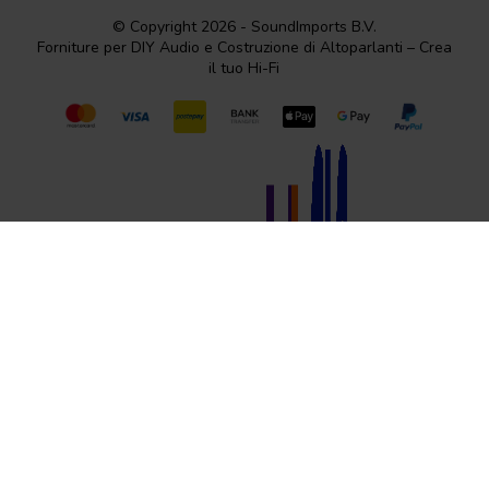
© Copyright 2026 - SoundImports B.V.
Forniture per DIY Audio e Costruzione di Altoparlanti – Crea
il tuo Hi-Fi