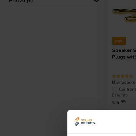
Prezzo (€)
pair
Speaker 
Plugs wit
klantbeoord
Confron
Esaurito
€ 6,
95