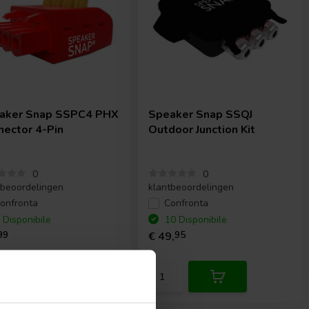
aker Snap
SSPC4 PHX
Speaker Snap
SSQJ
nector 4-Pin
Outdoor Junction Kit
0
0
tbeoordelingen
klantbeoordelingen
onfronta
Confronta
 Disponibile
10 Disponibile
99
€ 49,
95