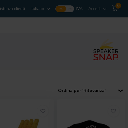
0
istenza clienti
Italiano
IVA
Accedi
Incl.
Excl.
Ordina per 'Rilevanza'