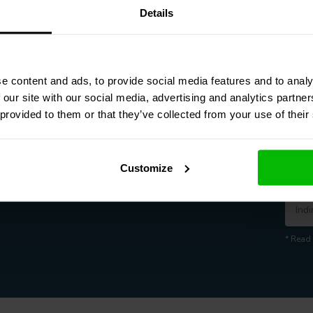
Details
1
e content and ads, to provide social media features and to analy
 our site with our social media, advertising and analytics partn
Contatti
 provided to them or that they’ve collected from your use of their
+3185-0711860
Customize
[email protected]
Newsl
* Read 