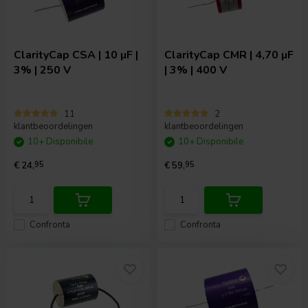
ClarityCap
CSA | 10 µF |
ClarityCap
CMR | 4,70 µF
3% | 250 V
| 3% | 400 V
11
2
klantbeoordelingen
klantbeoordelingen
10+ Disponibile
10+ Disponibile
€ 24,
95
€ 59,
95
Confronta
Confronta