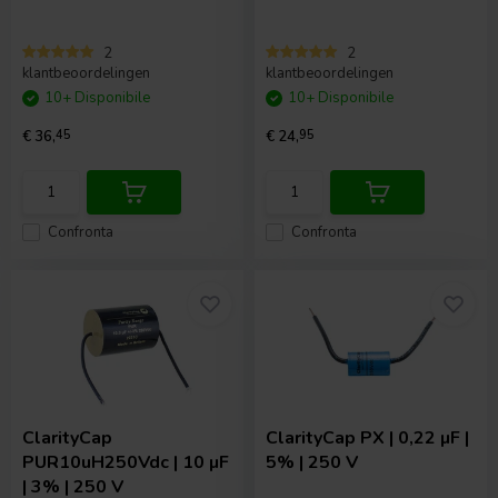
2
2
klantbeoordelingen
klantbeoordelingen
10+ Disponibile
10+ Disponibile
€ 36,
45
€ 24,
95
Confronta
Confronta
ClarityCap
ClarityCap
PX | 0,22 µF |
PUR10uH250Vdc | 10 µF
5% | 250 V
| 3% | 250 V