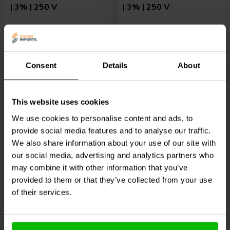
| 3% | 250 V
| 3% | 250 V
5
5
klantbeoordelingen
klantbeoordelingen
10+ Disponibile
10+ Disponibile
Consent
Details
About
€ 24,
95
€ 13,
45
This website uses cookies
We use cookies to personalise content and ads, to
Confronta
Confronta
provide social media features and to analyse our traffic.
We also share information about your use of our site with
our social media, advertising and analytics partners who
may combine it with other information that you’ve
provided to them or that they’ve collected from your use
of their services.
ClarityCap
ClarityCap
CSA | 4,70 µF
PUR12uH250Vdc | 12 µF
| 3% | 250 V