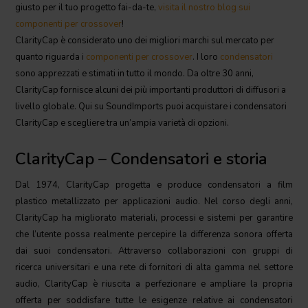
giusto per il tuo progetto fai-da-te,
visita il nostro blog sui
componenti per crossover
!
ClarityCap è considerato uno dei migliori marchi sul mercato per
quanto riguarda i
componenti per crossover
. I loro
condensatori
sono apprezzati e stimati in tutto il mondo. Da oltre 30 anni,
ClarityCap fornisce alcuni dei più importanti produttori di diffusori a
livello globale. Qui su SoundImports puoi acquistare i condensatori
ClarityCap e scegliere tra un’ampia varietà di opzioni.
ClarityCap – Condensatori e storia
Dal 1974, ClarityCap progetta e produce condensatori a film
plastico metallizzato per applicazioni audio. Nel corso degli anni,
ClarityCap ha migliorato materiali, processi e sistemi per garantire
che l’utente possa realmente percepire la differenza sonora offerta
dai suoi condensatori. Attraverso collaborazioni con gruppi di
ricerca universitari e una rete di fornitori di alta gamma nel settore
audio, ClarityCap è riuscita a perfezionare e ampliare la propria
offerta per soddisfare tutte le esigenze relative ai condensatori