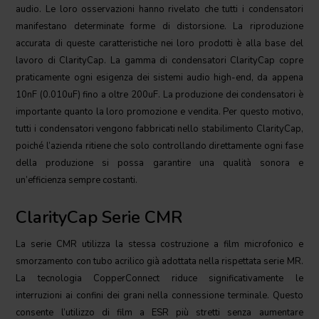
audio. Le loro osservazioni hanno rivelato che tutti i condensatori
manifestano determinate forme di distorsione. La riproduzione
accurata di queste caratteristiche nei loro prodotti è alla base del
lavoro di ClarityCap. La gamma di condensatori ClarityCap copre
praticamente ogni esigenza dei sistemi audio high-end, da appena
10nF (0.010uF) fino a oltre 200uF. La produzione dei condensatori è
importante quanto la loro promozione e vendita. Per questo motivo,
tutti i condensatori vengono fabbricati nello stabilimento ClarityCap,
poiché l’azienda ritiene che solo controllando direttamente ogni fase
della produzione si possa garantire una qualità sonora e
un’efficienza sempre costanti.
ClarityCap Serie CMR
La serie CMR utilizza la stessa costruzione a film microfonico e
smorzamento con tubo acrilico già adottata nella rispettata serie MR.
La tecnologia CopperConnect riduce significativamente le
interruzioni ai confini dei grani nella connessione terminale. Questo
consente l’utilizzo di film a ESR più stretti senza aumentare