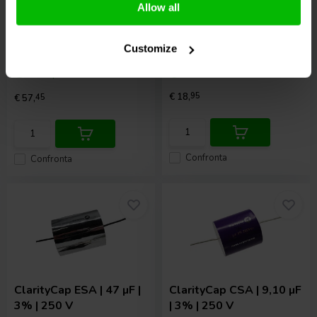
Allow all
| 3% | 250 V
1
6
Customize
klantbeoordelingen
klantbeoordelingen
10+ Disponibile
8 Disponibile
€ 18,
95
€ 57,
45
Confronta
Confronta
ClarityCap
ESA | 47 µF |
ClarityCap
CSA | 9,10 µF
3% | 250 V
| 3% | 250 V