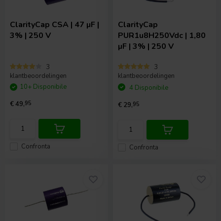
ClarityCap
CSA | 47 µF |
ClarityCap
3% | 250 V
PUR1u8H250Vdc | 1,80
µF | 3% | 250 V
3
3
klantbeoordelingen
klantbeoordelingen
10+ Disponibile
4 Disponibile
€ 49,
95
€ 29,
95
Confronta
Confronta