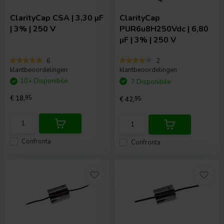
ClarityCap
CSA | 3,30 µF
ClarityCap
| 3% | 250 V
PUR6u8H250Vdc | 6,80
µF | 3% | 250 V
6
2
klantbeoordelingen
klantbeoordelingen
10+ Disponibile
7 Disponibile
€ 18,
95
€ 42,
95
Confronta
Confronta