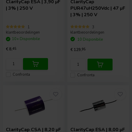
ClarityCap
ESA | 3,90 µF
ClarityCap
| 3% | 250 V
PUR47uH250Vdc | 47 µF
| 3% | 250 V
1
3
klantbeoordelingen
klantbeoordelingen
10+ Disponibile
10 Disponibile
€ 8,
45
€ 129,
95
Confronta
Confronta
ClarityCap
CSA | 8,20 µF
ClarityCap
ESA | 8,00 µF