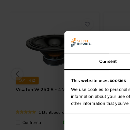
Consent
10" | 4 Ω
10" | 8 Ω
This website uses cookies
Visaton
W 250 S - 4 Woofer
Visaton
We use cookies to personalis
information about your use of
other information that you’ve
1 klantbeoordelingen
Confronta
Confro
4 Disponibile