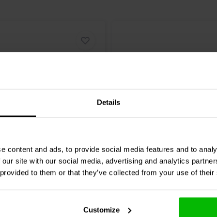
Details
6.5" | 8 Ω
W 250 - 8 Woofer
Visaton
W 170 S - 8 Woo
e content and ads, to provide social media features and to analy
Medio-Bassi
 our site with our social media, advertising and analytics partn
 provided to them or that they’ve collected from your use of their
1 klantbeoordelingen
5 klantbeoordelin
nta
Confronta
3 Disponibile
8 
Customize