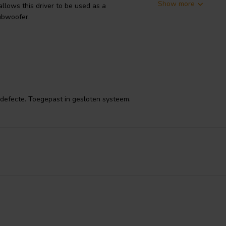
Show more
llows this driver to be used as a
ubwoofer.
defecte. Toegepast in gesloten systeem.