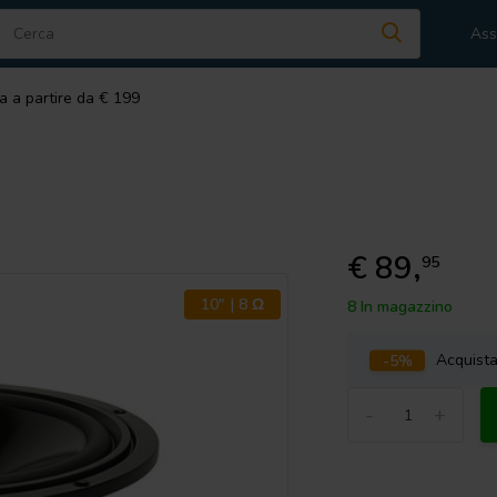
Ass
a a partire da € 199
€ 89,
95
10" | 8 Ω
8 In magazzino
-5%
Acquist
-
+