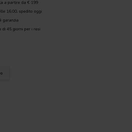
ta a partire da € 199
lle 16:00, spedito oggi
i garanzia
 di 45 giorni per i resi
vo