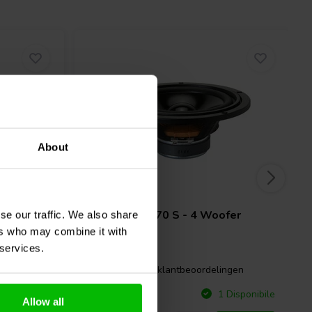
About
6.5" | 4 Ω
fer
Visaton
W 170 S - 4 Woofer
se our traffic. We also share
Medio-Bassi
ers who may combine it with
 services.
gen
11 klantbeoordelingen
Confronta
Disponibile
1 Disponibile
Allow all