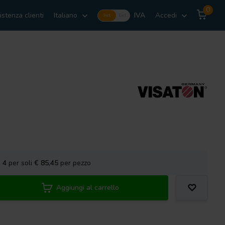
0
istenza clienti
Italiano
IVA
Accedi
Incl.
Excl.
a
4
per soli
€ 85,45
per pezzo
Aggiungi al carrello