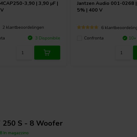
MCAP250-3,90 | 3,90 µF |
Jantzen Audio
001-0268 | 
 V
5% | 400 V
2 klantbeoordelingen
6 klantbeoordelin
nta
3 Disponibile
Confronta
10+ 
 250 S - 8 Woofer
8 In magazzino