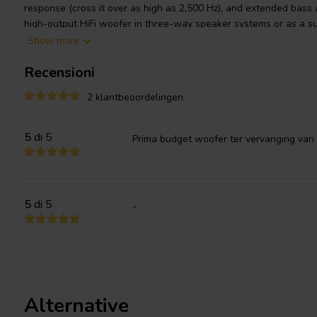
response (cross it over as high as 2,500 Hz), and extended bass a
high-output HiFi woofer in three-way speaker systems or as a s
Show more
Visaton article code: 9034
Recensioni
2 klantbeoordelingen
5
di 5
Prima budget woofer ter vervanging van 
5
di 5
-
Alternative