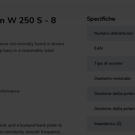
on W 250 S - 8
Specifiche
Numero dell'articolo:
ce not normally found in drivers
EAN
ep bass in a reasonably sized
Tipo di woofer
Diametro nominale
erformance
Gestione della pote
Gestione della poten
Impedenza (Z)
und, and a bumped back plate to
n sensitivity, smooth frequency