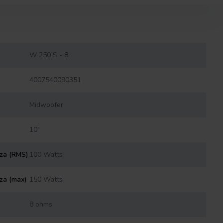
W 250 S - 8
4007540090351
Midwoofer
10"
nza (RMS)
100 Watts
za (max)
150 Watts
8 ohms