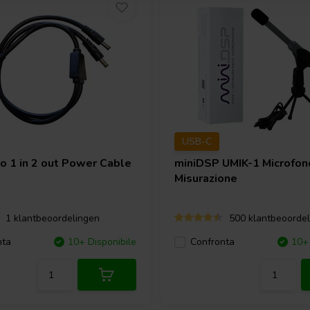
USB-C
io
1 in 2 out Power Cable
miniDSP
UMIK-1 Microfon
Misurazione
1 klantbeoordelingen
500 klantbeoordel
nta
10+ Disponibile
Confronta
10+ 