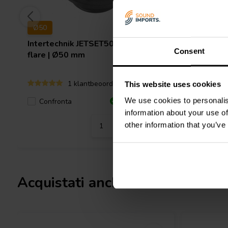
Ø50
Intertechnik
JETSET50AT Outside
Jantzen 
Consent
flare | Ø50 mm
flare | 
1 klantbeoordelingen
This website uses cookies
We use cookies to personalis
Confronta
Confro
9 Disponibile
information about your use of
other information that you’ve
Acquistati anche da altri