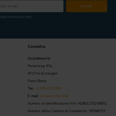
Iscriviti
legal restrictions here
Contatto
SoundImports
Peizerweg 97a
9727AJ Groningen
Paesi Bassi
Tel:
+3185-0711860
E-mail:
[email protected]
Numero di identificazione IVA: NL861325254B01
Numero della Camera di Commercio: 78268753