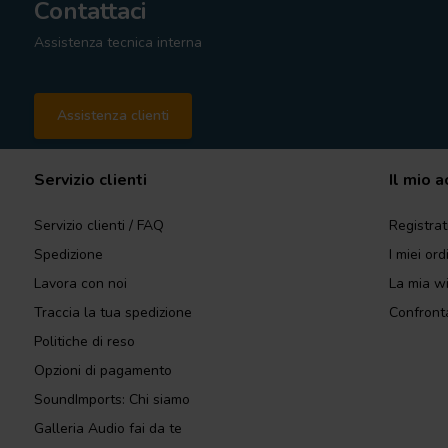
Contattaci
Assistenza tecnica interna
Assistenza clienti
Servizio clienti
Il mio 
Servizio clienti / FAQ
Registrat
Spedizione
I miei ord
Lavora con noi
La mia wi
Traccia la tua spedizione
Confronta
Politiche di reso
Opzioni di pagamento
SoundImports: Chi siamo
Galleria Audio fai da te