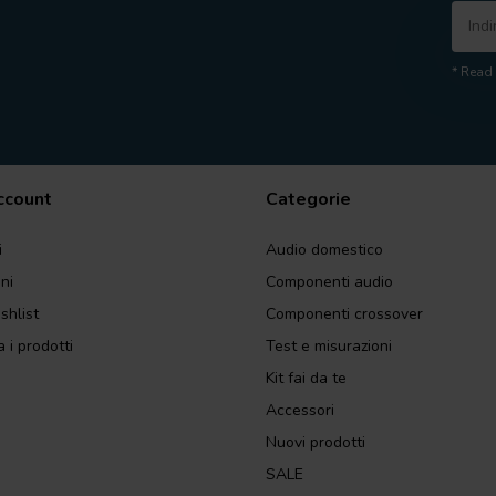
* Read 
account
Categorie
i
Audio domestico
ini
Componenti audio
shlist
Componenti crossover
 i prodotti
Test e misurazioni
Kit fai da te
Accessori
Nuovi prodotti
SALE