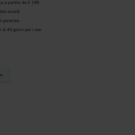
ta a partire da € 199
dito lunedì
i garanzia
 di 45 giorni per i resi
vo