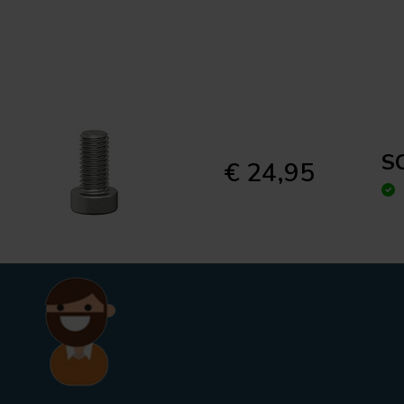
S
€ 24,95