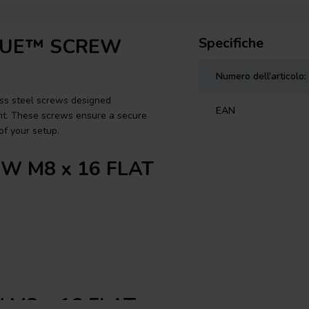
ABLUE™ SCREW
Specifiche
Numero dell'articolo:
ess steel screws designed
EAN
ent. These screws ensure a secure
of your setup.
REW M8 x 16 FLAT
W M8 x 16 FLAT