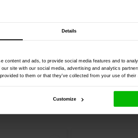
4 pcs
Audio
051-0034 Outside
Dynavox
Anti-slip Rubber
Details
Ø100 mm
pcs.
1 klantbeoordelingen
2 klantbeoordelin
e content and ads, to provide social media features and to analy
nta
Confronta
3 Disponibile
5 
 our site with our social media, advertising and analytics partn
 provided to them or that they’ve collected from your use of their
Customize