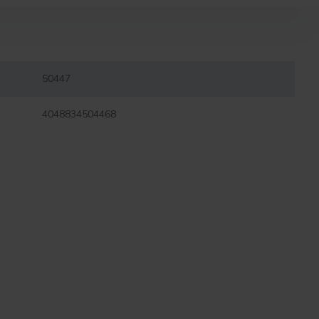
50447
4048834504468