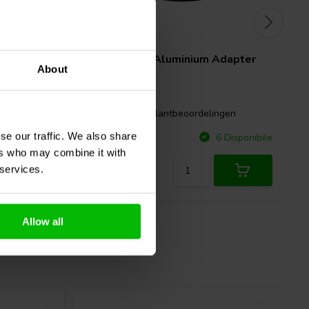
 Feet 4
Beyma
AM1 Aluminium Adapter
About
gen
1 klantbeoordelingen
se our traffic. We also share
Confronta
Disponibile
6 Disponibile
ers who may combine it with
 services.
Allow all