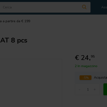
Ass
a a partire da € 199
AT 8 pcs
€ 24,
95
2 In magazzino
-5%
Acquist
-
+