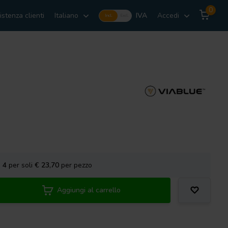
0
istenza clienti
Italiano
IVA
Accedi
Incl.
Excl.
a
4
per soli
€ 23,70
per pezzo
Aggiungi al carrello