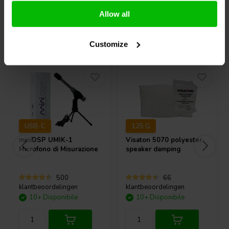
pacco completamente carico potrebbe attivare la protezione da
Allow all
sovratensione.
Acquistati anche da altri
Contenuto della confezione
Customize
Scheda amplificatore AA-AB32495
2 cavi di uscita altoparlanti Mini-Fit 3.0
Breve guida di collegamento/installazione
USB-C
125 G
miniDSP
UMIK-1
Visaton
5070 polyester
Microfono di Misurazione
speaker damping
500
66
klantbeoordelingen
klantbeoordelingen
10+ Disponibile
10+ Disponibile