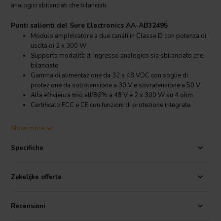
analogici sbilanciati che bilanciati.
Punti salienti del Sure Electronics AA-AB32495
Modulo amplificatore a due canali in Classe D con potenza di
uscita di 2 x 300 W
Supporta modalità di ingresso analogico sia sbilanciato che
bilanciato
Gamma di alimentazione da 32 a 48 VDC con soglie di
protezione da sottotensione a 30 V e sovratensione a 50 V
Alta efficienza fino all'86% a 48 V e 2 x 300 W su 4 ohm
Certificato FCC e CE con funzioni di protezione integrate
Dettagli prodotto Sure Electronics AA-AB32495
Show more
Sure Electronics
AA-AB32495 AAM8 Modulo Amplificatore 2 x
300W Classe D
Specifiche
Il Sure Electronics AA-AB32495 AAM8 è un compatto modulo
amplificatore
ad alta potenza basato su un design a due canali in
Zakelijke offerte
Classe D. Funziona con un'alimentazione da 32 a 48 VDC e fornisce
fino a 2 x 300 W di potenza in uscita, rendendolo adatto per
applicazioni audio DIY e professionali dove è richiesta un'erogazione
Recensioni
di potenza efficiente.