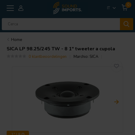
0
IT
Home
SICA
LP 98.25/245 TW - 8 1" tweeter a cupola
0 klantbeoordelingen
Marchio:
SICA
1" | 8 Ω