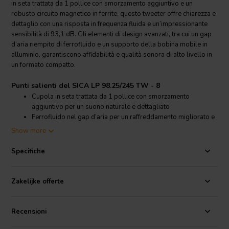
in seta trattata da 1 pollice con smorzamento aggiuntivo e un
robusto circuito magnetico in ferrite, questo tweeter offre chiarezza e
dettaglio con una risposta in frequenza fluida e un’impressionante
sensibilità di 93,1 dB. Gli elementi di design avanzati, tra cui un gap
d’aria riempito di ferrofluido e un supporto della bobina mobile in
alluminio, garantiscono affidabilità e qualità sonora di alto livello in
un formato compatto.
Punti salienti del SICA LP 98.25/245 TW - 8
Cupola in seta trattata da 1 pollice con smorzamento
aggiuntivo per un suono naturale e dettagliato
Ferrofluido nel gap d’aria per un raffreddamento migliorato e
una maggiore gestione della potenza
Show more
Alta sensibilità di 93,1 dB per una riproduzione sonora
efficiente
Specifiche
Circuito magnetico in ferrite e supporto della bobina mobile in
alluminio per durata e precisione
Zakelijke offerte
Dettagli prodotto SICA LP 98.25/245 TW - 8
SICA
LP 98.25/245 TW - 8 Tweeter a cupola
Recensioni
Progettato con un diametro nominale di 98 mm, il SICA LP