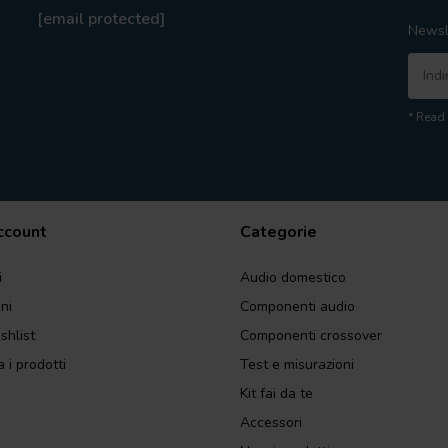
[email protected]
Newsl
* Read 
account
Categorie
i
Audio domestico
ini
Componenti audio
shlist
Componenti crossover
 i prodotti
Test e misurazioni
Kit fai da te
Accessori