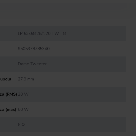
LP 53x58.28/N20 TW - 8
9505378785340
Dome Tweeter
cupola
27.9 mm
nza (RMS)
20 W
za (max)
80 W
8 Ω