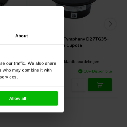
1" | 6 Ω
About
F/Ag
Peerless by Tymphany
D27TG35-
06 Tweeter a Cupola
gen
26 klantbeoordelingen
se our traffic. We also share
ers who may combine it with
Disponibile
Confronta
10+ Disponibile
 services.
Allow all