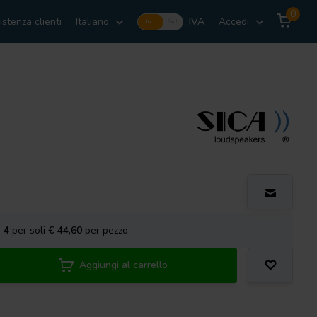
0
istenza clienti
Italiano
IVA
Accedi
Incl.
Excl.
a
4
per soli
€ 44,60
per pezzo
Aggiungi al carrello