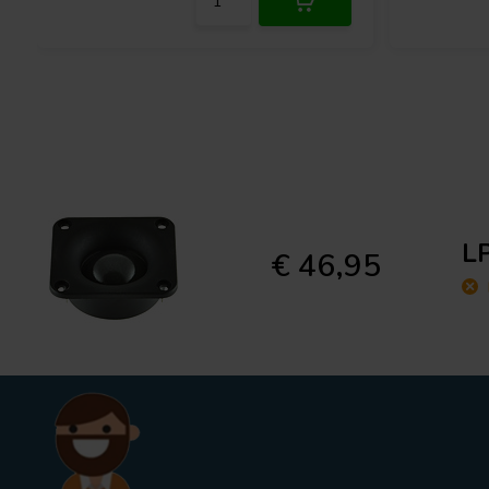
LP
€ 46,95