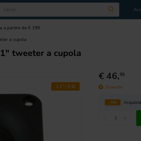
Ass
a a partire da € 199
eter a cupola
" tweeter a cupola
€ 46,
95
1.1" | 8 Ω
Esaurito
-5%
Acquist
-
+