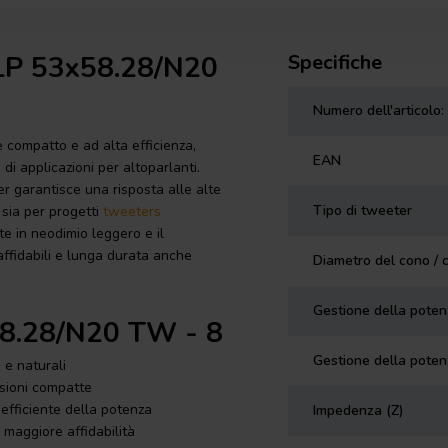
 LP 53x58.28/N20
Specifiche
Numero dell'articolo:
ompatto e ad alta efficienza,
EAN
di applicazioni per altoparlanti.
er garantisce una risposta alle alte
Tipo di tweeter
 sia per progetti
tweeters
te in neodimio leggero e il
ffidabili e lunga durata anche
Diametro del cono / 
Gestione della pote
x58.28/N20 TW - 8
Gestione della poten
 e naturali
nsioni compatte
 efficiente della potenza
Impedenza (Z)
 maggiore affidabilità