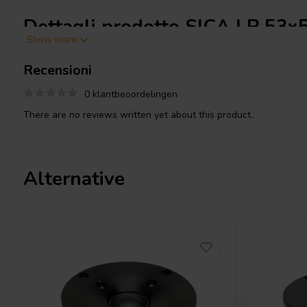
Dettagli prodotto SICA LP 53
Show more
8
Recensioni
SICA
LP 53x58.28/N20 TW - 8 Dome Tweeter
0 klantbeoordelingen
Questo dome tweeter si distingue per le sue dimensioni comple
There are no reviews written yet about this product..
estremamente ridotto di soli 80 grammi, che consente un'integraz
e sistemi audio compatti. L'utilizzo di una membrana in seta tratt
riducendo le asprezze e offrendo un'esperienza d'ascolto piacevol
circuito magnetico avanzato in neodimio contribuisce all'elevata 
Alternative
permettendo di riprodurre dettagli e dinamiche con facilità.
Con una potenza nominale di 20 W AES e una potenza continua d
53x58.28/N20 TW - 8 è progettato per soddisfare le esigenze sia
sound reinforcement professionale. La bobina mobile utilizza un su
ottimizzando la dissipazione del calore e l'efficienza energetica. Il
migliora ulteriormente la gestione termica, garantendo un funzi
sessioni di ascolto prolungate o in sistemi ad alta potenza.