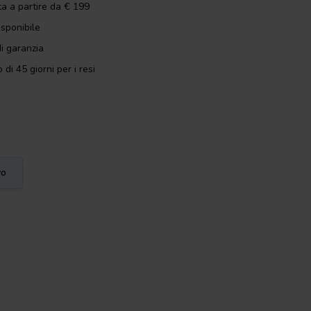
ta a partire da € 199
isponibile
i garanzia
 di 45 giorni per i resi
vo