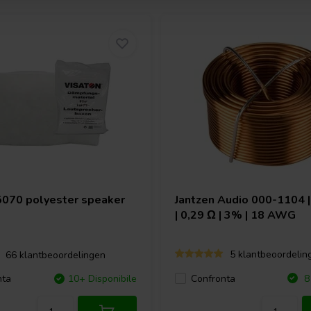
5070 polyester speaker
Jantzen Audio
000-1104 |
| 0,29 Ω | 3% | 18 AWG
5 klantbeoordelin
66 klantbeoordelingen
Confronta
nta
10+ Disponibile
8 