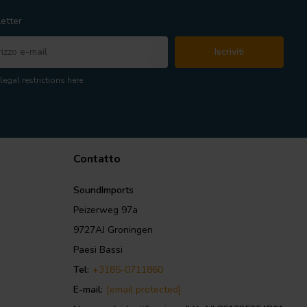
etter
Iscriviti
legal restrictions here
Contatto
SoundImports
Peizerweg 97a
9727AJ Groningen
Paesi Bassi
Tel:
+3185-0711860
E-mail:
[email protected]