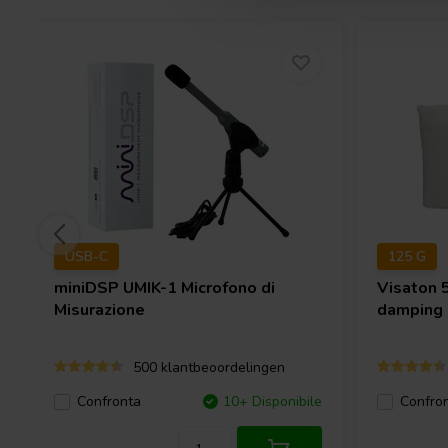
USB-C
125 G
miniDSP
UMIK-1 Microfono di
Visaton
Misurazione
damping
500 klantbeoordelingen
Confronta
10+ Disponibile
Confro