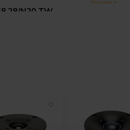
Show more
x58.28/N20 TW -
ssive di 53x58 mm e un peso
ione flessibile in
diffusori
moderni
ata garantisce un suono raffinato,
e anche a volumi elevati. Il
sensibilità di 95,8 dB a 1W/1m,
i programma di 40 W, il SICA LP
 dell'audio domestico che del
pporto in alluminio e filo piatto,
 ferrofluido integrato nel traferro
onamento affidabile anche durante