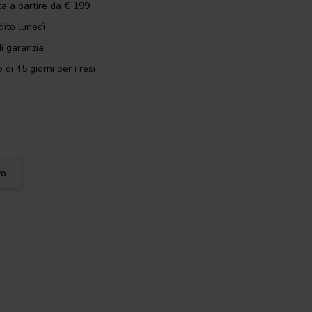
ta a partire da € 199
dito lunedì
i garanzia
 di 45 giorni per i resi
vo