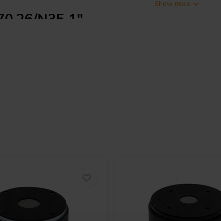
Show more
70.26/N35 1"
26/N35 8Ω presenta un ingombro
lta frequenza. Il diametro della
ia gamma di trombe, garantendo
 suo efficiente circuito magnetico al
so magnetico per una reattività
tevole di 106,0 dB a 1W/1m,
ta potenza. Con una potenza
,5 kHz, è perfetto sia per
diffusori
elle alte frequenze nitida e
e naturale, riducendo al minimo
bobina in Kapton contribuiscono a
te un funzionamento prolungato ad