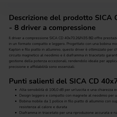
Descrizione del prodotto SICA
- 8 driver a compressione
Il driver a compressione SICA CD 40x70.26/N35 8Ω offre prestazio
in un formato compatto e leggero. Progettato con una bobina mob
Kapton e filo piatto in alluminio, questo driver è ottimizzato per c
circuito magnetico al neodimio e il diaframma in triacetato garan
gestione della potenza eccezionali, rendendolo ideale per applic
precisione e affidabilità sono essenziali.
Punti salienti del SICA CD 40
Alta sensibilità di 106,0 dB per un'uscita e una chiarezza e
Design leggero e compatto con magnete al neodimio per un
Bobina mobile da 1 pollice in filo piatto di alluminio con 
resistenza al calore e durata
Diaframma in triacetato per una riproduzione accurata e na