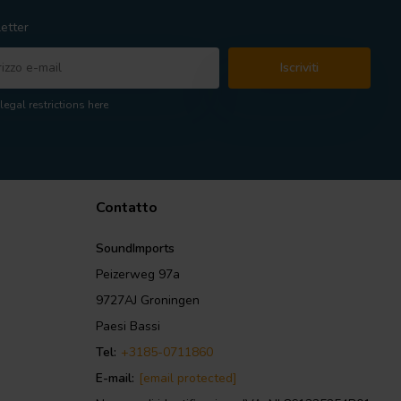
etter
Iscriviti
legal restrictions here
Contatto
SoundImports
Peizerweg 97a
9727AJ Groningen
Paesi Bassi
Tel:
+3185-0711860
E-mail:
[email protected]