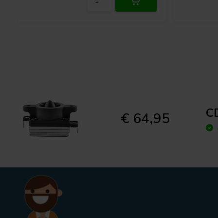
CD
€ 64,95