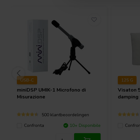
USB-C
125 G
miniDSP
UMIK-1 Microfono di
Visaton
Misurazione
damping
500 klantbeoordelingen
Confronta
10+ Disponibile
Confro