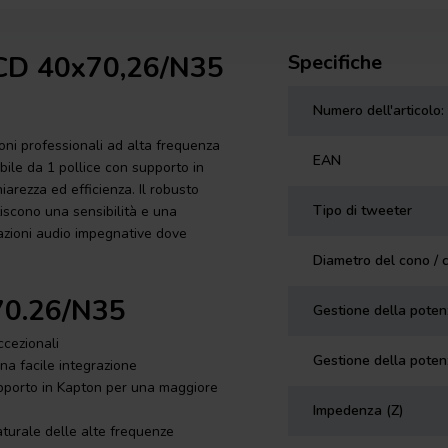
 CD 40x70,26/N35
Specifiche
Numero dell'articolo:
ni professionali ad alta frequenza
EAN
ile da 1 pollice con supporto in
hiarezza ed efficienza. Il robusto
Tipo di tweeter
tiscono una sensibilità e una
azioni audio impegnative dove
Diametro del cono / 
x70.26/N35
Gestione della pote
ccezionali
Gestione della poten
a facile integrazione
supporto in Kapton per una maggiore
Impedenza (Z)
turale delle alte frequenze