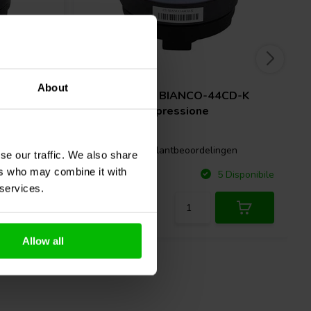
Horn | 8 Ω
About
CD-T
SB Audience
BIANCO-44CD-K
Driver a Compressione
gen
0 klantbeoordelingen
se our traffic. We also share
ers who may combine it with
Confronta
Disponibile
5 Disponibile
 services.
Allow all