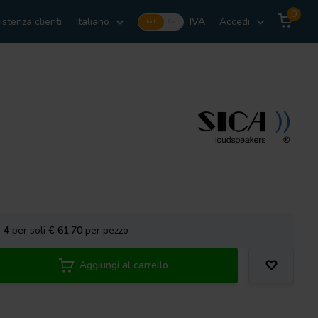
0
istenza clienti
Italiano
IVA
Accedi
Incl.
Excl.
a
4
per soli
€ 61,70
per pezzo
Aggiungi al carrello