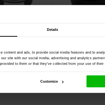
0x70.26/N35 è progettato per una
 una varietà di sistemi audio.
personalizzati, questo driver a
Ω
Horn | 8 Ω
e soluzioni crossover avanzate e
Details
ggero facilitano l'integrazione,
ence
BIANCO-34CD-T
SB Audience
BIANCO-44
costanti in qualsiasi configurazione
 Compressione
Driver a Compressione
0 klantbeoordelingen
0 klantbeoordelin
e content and ads, to provide social media features and to analy
 our site with our social media, advertising and analytics partn
nta
Confronta
10 Disponibile
7 
 provided to them or that they’ve collected from your use of their
Customize