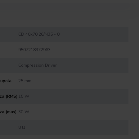
CD 40x70.26/N35 - 8
9507218372963
Compression Driver
cupola
25 mm
nza (RMS)
15 W
za (max)
30 W
8 Ω