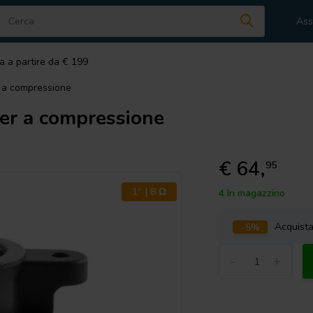
Ass
a a partire da € 199
r a compressione
er a compressione
€ 64,
95
1" | 8 Ω
4 In magazzino
-5%
Acquist
-
+