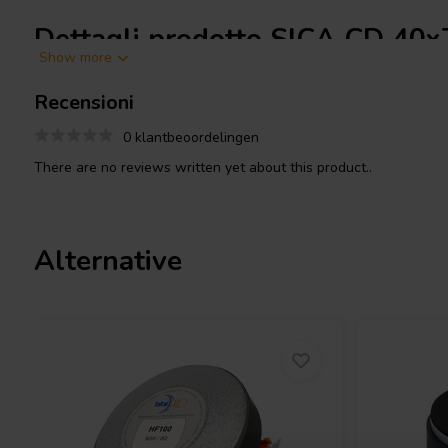
Dettagli prodotto SICA CD 40x
Show more
SICA
CD 40x70.26/N35 1" 30 W Driver a compressione
Recensioni
Progettato per ambienti audio professionali, il SICA CD 40x70.
compatto di 40x70 mm, ideale per i moderni
0 klantbeoordelingen
tweeter
e moduli ad a
gola da 1 pollice consente un'integrazione perfetta con un'amp
There are no reviews written yet about this product..
flessibilità nell'installazione e nella progettazione del sistema. Il
neodimio non solo riduce il peso, ma offre anche un potente flus
superiore.
Alternative
Questo driver a compressione si distingue per una sensibilità no
offrendo un suono chiaro e dinamico anche in applicazioni ad al
continua di 30 watt e una frequenza di crossover consigliata di 2
compatti che di grandi dimensioni, garantendo una riproduzione d
dettagliata su un'ampia gamma di frequenze.
L'utilizzo di un diaframma in triacetato assicura un suono fluido 
distorsioni e colorazioni. Il filo piatto in alluminio e il supporto 
un'eccellente stabilità termica e durata nel tempo, anche duran