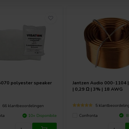
5070 polyester speaker
Jantzen Audio
000-1104 |
| 0,29 Ω | 3% | 18 AWG
5 klantbeoordelin
66 klantbeoordelingen
Confronta
nta
10+ Disponibile
8 