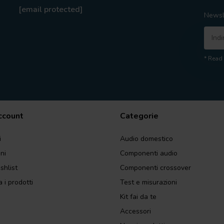
[email protected]
Newsl
* Read 
account
Categorie
i
Audio domestico
ini
Componenti audio
shlist
Componenti crossover
 i prodotti
Test e misurazioni
Kit fai da te
Accessori