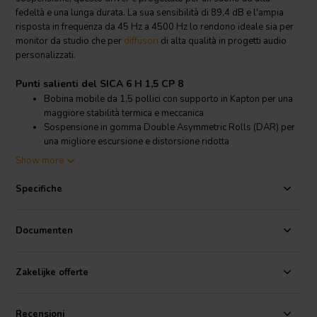
fedeltà e una lunga durata. La sua sensibilità di 89,4 dB e l'ampia
risposta in frequenza da 45 Hz a 4500 Hz lo rendono ideale sia per
monitor da studio che per
diffusori
di alta qualità in progetti audio
personalizzati.
Punti salienti del SICA 6 H 1,5 CP 8
Bobina mobile da 1,5 pollici con supporto in Kapton per una
maggiore stabilità termica e meccanica
Sospensione in gomma Double Asymmetric Rolls (DAR) per
una migliore escursione e distorsione ridotta
Sistema magnetico ventilato per minimizzare la compressione
Show more
di potenza
Trattamento di smorzamento superficiale sul cono in carta per
Specifiche
una qualità sonora raffinata
Dettagli prodotto SICA 6 H 1,5 CP 8
Documenten
SICA
6 H 1,5 CP 8 6” Woofer bass-mid 8 Ohm
Questo woofer bass-mid si distingue per il suo design meccanico
Zakelijke offerte
avanzato, con una bobina mobile in rame da 38 mm avvolta con
precisione e supporto in Kapton per una dissipazione ottimale del
calore e una durata superiore anche in condizioni impegnative. Il
Recensioni