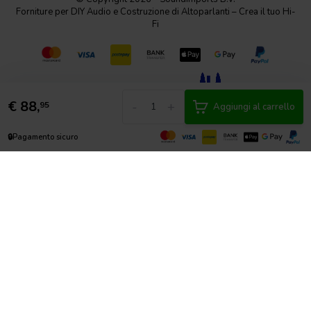
Forniture per DIY Audio e Costruzione di Altoparlanti – Crea il tuo Hi-
Fi
€
88,
-
+
95
Aggiungi al carrello
🔒
Pagamento sicuro