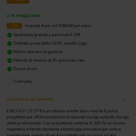
2 In magazzino
-5%
Acquista
4
per soli
€ 84,50
per pezzo
Spedizione gratuita a partire da € 199
Ordinato prima delle 16:00, spedito oggi
Minimo due anni di garanzia
Periodo di recesso di 45 giorni per i resi
Dicono di noi:
Confronta
Descrizione del prodotto
Il SICA 6 H 1,5 CP 8 è un robusto woofer bass-mid da 6 pollici
progettato per offrire prestazioni eccezionali sia agli audiofili che agli
utenti professionali. Con una potenza continua di 240 W, un circuito
magnetico in ferrite resistente e tecnologie innovative per cono e
sospensione, questo driver è progettato per un suono ad alta