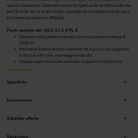
questo subwoofer è pensato sia per progetti audio professionali che
per l'hi-fi fai-da-te di alto livello, garantendo un'estensione dei bassi
profonda e prestazioni affidabili.
Punti salienti del SICA 12 S 4 PL 8
Gestione della potenza elevata con una potenza continua di
2000 W
Innovativa bobina mobile sandwich da 4 pollici con supporto
in fibra di vetro per una maggiore durata
Doppio ragno incrociato avanzato e doppia sospensione
asimmetrica per un controllo preciso
Show more
Cono resistente all'umidità con trattamento impermeabile in
autoclave
Specifiche
Dettagli prodotto SICA 12 S 4 PL 8
SICA
12 S 4 PL 8Ω 12” 2000 W Subwoofer 8 Ohm
Documenten
Questo subwoofer SICA da 12 pollici è costruito per applicazioni ad
alta richiesta, offrendo una potenza AES di 1000 W e una potenza
Zakelijke offerte
continua di 2000 W. La bobina mobile sandwich da 4 pollici con
supporto in fibra di vetro migliora la gestione della potenza
riducendo al minimo la distorsione, rendendo questo driver ideale
Recensioni