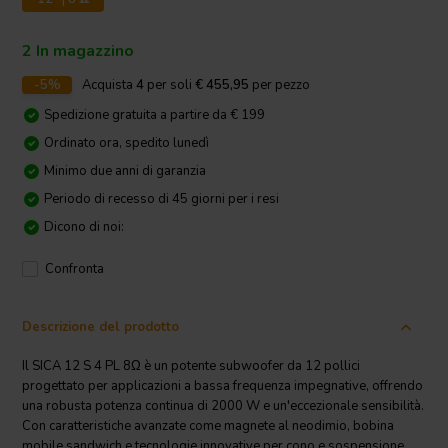
2 In magazzino
-5%
Acquista
4
per soli
€ 455,95
per pezzo
Spedizione gratuita a partire da € 199
Ordinato ora, spedito lunedì
Minimo due anni di garanzia
Periodo di recesso di 45 giorni per i resi
Dicono di noi:
Confronta
Descrizione del prodotto
Il SICA 12 S 4 PL 8Ω è un potente subwoofer da 12 pollici
progettato per applicazioni a bassa frequenza impegnative, offrendo
una robusta potenza continua di 2000 W e un'eccezionale sensibilità.
Con caratteristiche avanzate come magnete al neodimio, bobina
mobile sandwich e tecnologie innovative per cono e sospensione,