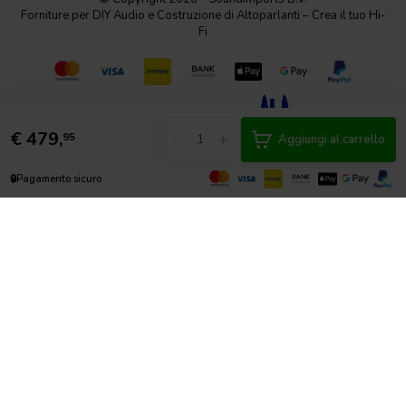
Forniture per DIY Audio e Costruzione di Altoparlanti – Crea il tuo Hi-
Fi
€
479,
-
+
95
Aggiungi al carrello
🔒
Pagamento sicuro