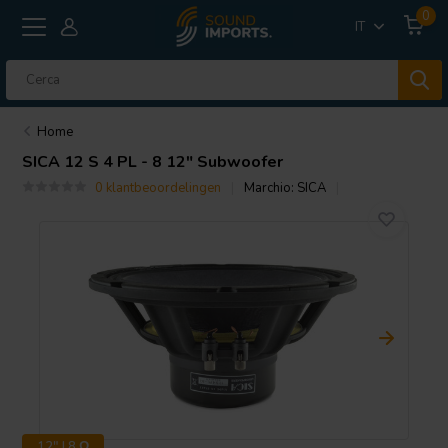
0
IT
Home
SICA
12 S 4 PL - 8 12" Subwoofer
0 klantbeoordelingen
Marchio:
SICA
12" | 8 Ω