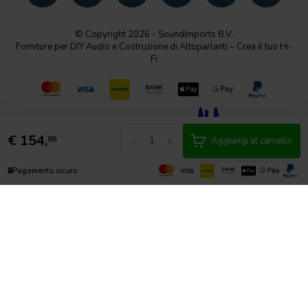
© Copyright 2026 - SoundImports B.V.
Forniture per DIY Audio e Costruzione di Altoparlanti – Crea il tuo Hi-
Fi
€
154,
-
+
95
Aggiungi al carrello
🔒
Pagamento sicuro