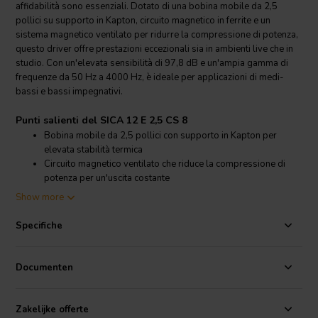
affidabilità sono essenziali. Dotato di una bobina mobile da 2,5
pollici su supporto in Kapton, circuito magnetico in ferrite e un
sistema magnetico ventilato per ridurre la compressione di potenza,
questo driver offre prestazioni eccezionali sia in ambienti live che in
studio. Con un'elevata sensibilità di 97,8 dB e un'ampia gamma di
frequenze da 50 Hz a 4000 Hz, è ideale per applicazioni di medi-
bassi e bassi impegnativi.
Punti salienti del SICA 12 E 2,5 CS 8
Bobina mobile da 2,5 pollici con supporto in Kapton per
elevata stabilità termica
Circuito magnetico ventilato che riduce la compressione di
potenza per un'uscita costante
Alta sensibilità di 97,8 dB per una riproduzione sonora
Show more
efficiente
Ampia risposta in frequenza da 50 Hz a 4000 Hz per un
Specifiche
utilizzo versatile
Dettagli prodotto SICA 12 E 2,5 CS 8
Documenten
SICA
12 E 2,5 CS 8Ω 12" 600W Woofer Professionale
Questo woofer da 12 pollici fa parte della serie professionale di
Zakelijke offerte