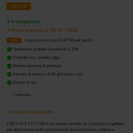
12" | 8 Ω
4 In magazzino
4 Arrivo previsto il 30-07-2026
-5%
Acquista
4
per soli
€ 147,20
per pezzo
Spedizione gratuita a partire da € 199
Ordinato ora, spedito oggi
Minimo due anni di garanzia
Periodo di recesso di 45 giorni per i resi
Dicono di noi:
Confronta
Descrizione del prodotto
Il SICA 12 E 2,5 CS 8Ω è un robusto woofer da 12 pollici progettato
per applicazioni audio professionali dove chiarezza, potenza e