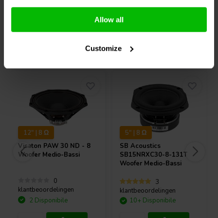
Confronta
Confronta
Allow all
Acquistati anche da altri
Customize
12" | 8 Ω
5" | 8 Ω
Visaton
PAW 30 ND - 8
SB Acoustics
Woofer Medio-Bassi
SB15NRXC30-8-131T
Woofer Medio-Bassi
0
3
klantbeoordelingen
klantbeoordelingen
2 Disponibile
10+ Disponibile