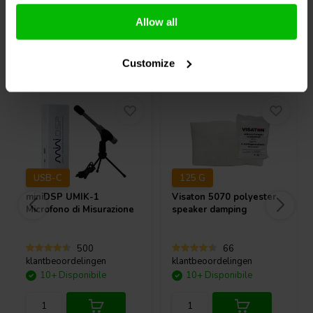
Confronta
Confronta
condotto entro i limiti previsti per applicazioni PA.
Allow all
Acquistati anche da altri
Customize
USB-C
125 G
miniDSP
UMIK-1
Visaton
5070 polyester
Microfono di Misurazione
speaker damping
500
66
klantbeoordelingen
klantbeoordelingen
10+ Disponibile
10+ Disponibile