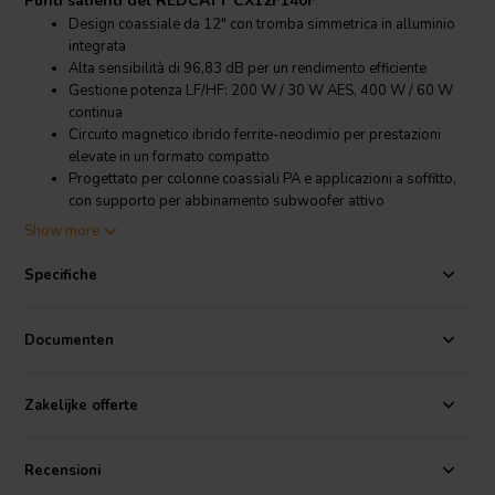
Punti salienti del REDCATT CX12F140F
Design coassiale da 12" con tromba simmetrica in alluminio
integrata
Alta sensibilità di 96,83 dB per un rendimento efficiente
Gestione potenza LF/HF: 200 W / 30 W AES, 400 W / 60 W
continua
Circuito magnetico ibrido ferrite-neodimio per prestazioni
elevate in un formato compatto
Progettato per colonne coassiali PA e applicazioni a soffitto,
con supporto per abbinamento subwoofer attivo
Show more
Dettagli prodotto REDCATT CX12F140F
REDCATT
CX12F140F Woofer Coassiale da 12" 8 Ohm
Specifiche
Il REDCATT CX12F140F è un
woofer
coassiale professionale da 12"
progettato per il rinforzo sonoro ad alta efficienza. La sezione delle
Documenten
basse frequenze utilizza un cono in polpa di carta sviluppato da
REDCATT, mentre la sezione delle alte frequenze è costruita attorno
a una comprovata cupola e a una tromba simmetrica in alluminio
Zakelijke offerte
integrata. Questa configurazione coassiale compatta offre una
soluzione pratica full-range a sorgente puntiforme per progetti PA e
installazioni.
Recensioni