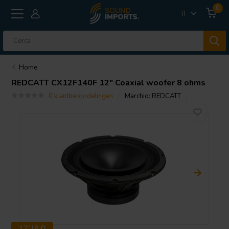
0
IT
Home
REDCATT
CX12F140F 12" Coaxial woofer 8 ohms
0 klantbeoordelingen
Marchio:
REDCATT
12" | 8 Ω