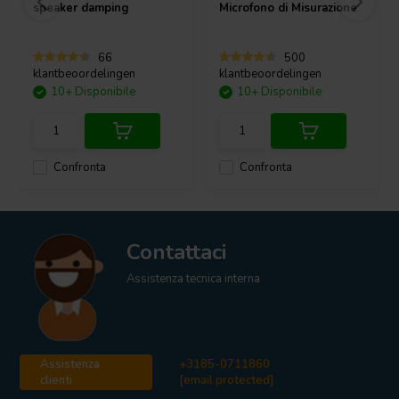
speaker damping
Microfono di Misurazione
affidabilità nei sistemi audio avanzati.
66
500
klantbeoordelingen
klantbeoordelingen
10+ Disponibile
10+ Disponibile
Confronta
Confronta
Contattaci
Assistenza tecnica interna
Assistenza
+3185-0711860
clienti
[email protected]