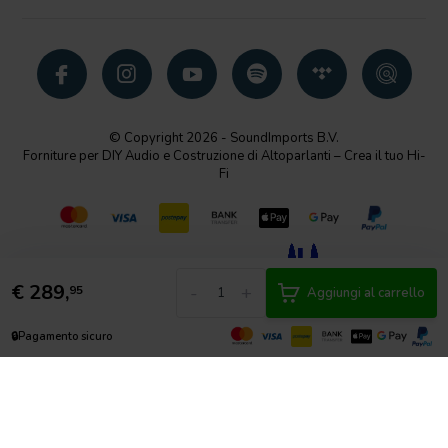
© Copyright 2026 - SoundImports B.V.
Forniture per DIY Audio e Costruzione di Altoparlanti – Crea il tuo Hi-
Fi
€
289,
-
+
95
Aggiungi al carrello
🔒
Pagamento sicuro