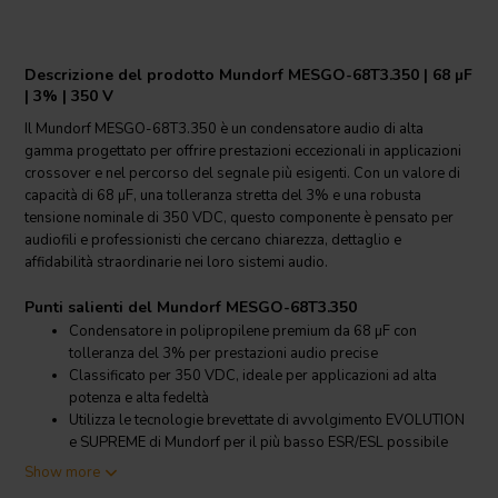
Descrizione del prodotto Mundorf MESGO-68T3.350 | 68 µF
| 3% | 350 V
Il Mundorf MESGO-68T3.350 è un condensatore audio di alta
gamma progettato per offrire prestazioni eccezionali in applicazioni
crossover e nel percorso del segnale più esigenti. Con un valore di
capacità di 68 µF, una tolleranza stretta del 3% e una robusta
tensione nominale di 350 VDC, questo componente è pensato per
audiofili e professionisti che cercano chiarezza, dettaglio e
affidabilità straordinarie nei loro sistemi audio.
Punti salienti del Mundorf MESGO-68T3.350
Condensatore in polipropilene premium da 68 µF con
tolleranza del 3% per prestazioni audio precise
Classificato per 350 VDC, ideale per applicazioni ad alta
potenza e alta fedeltà
Utilizza le tecnologie brevettate di avvolgimento EVOLUTION
e SUPREME di Mundorf per il più basso ESR/ESL possibile
Impregnato d’olio per una dinamica, presenza e soppressione
Show more
microfonica migliorate