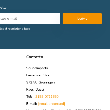
etter
Iscriviti
legal restrictions here
Contatto
SoundImports
Peizerweg 97a
9727AJ Groningen
Paesi Bassi
Tel:
+3185-0711860
E-mail:
[email protected]