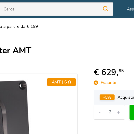
Ass
a a partire da € 199
ter AMT
€ 629,
95
AMT | 6 Ω
Esaurito
-5%
Acquist
-
+