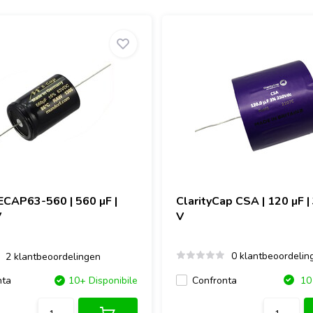
ECAP63-560 | 560 µF |
ClarityCap
CSA | 120 µF |
V
V
0 klantbeoordelin
2 klantbeoordelingen
Confronta
nta
10+ Disponibile
10 