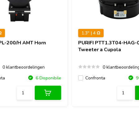
Ω
1.3" | 4 Ω
PL-200/H AMT Horn
PURIFI
PTT1.3T04-HAG-
Tweeter a Cupola
0 klantbeoordelingen
0 klantbeoordelin
nta
Confronta
6 Disponibile
9 