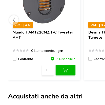
AMT | 4 Ω
AMT | 8 
Mundorf
AMT21CM2.1-C Tweeter
Beyma
T
AMT
Tweeter
0 klantbeoordelingen
Confronta
Confro
2 Disponibile
Acquistati anche da altri