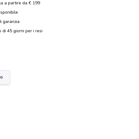
ta a partire da € 199
isponibile
i garanzia
 di 45 giorni per i resi
vo