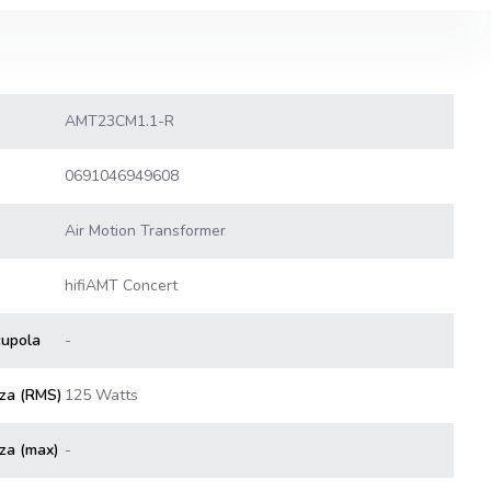
AMT23CM1.1-R
0691046949608
Air Motion Transformer
hifiAMT Concert
cupola
-
nza (RMS)
125 Watts
za (max)
-