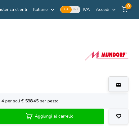
0
istenza clienti
Italiano
IVA
Accedi
Incl.
Excl.
a
4
per soli
€ 598,45
per pezzo
Aggiungi al carrello