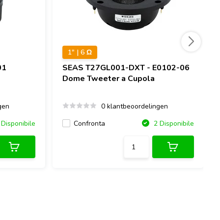
1" | 6 Ω
01
SEAS
T27GL001-DXT - E0102-06
Dome Tweeter a Cupola
gen
0 klantbeoordelingen
Confronta
Disponibile
2 Disponibile