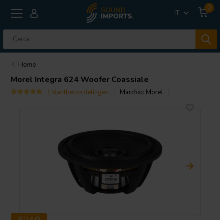
0
IT
Home
Morel
Integra 624 Woofer Coassiale
1 klantbeoordelingen
Marchio:
Morel
6'' | 4 Ω