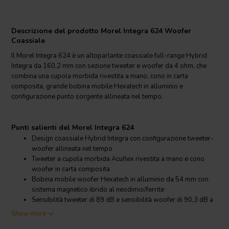
Descrizione del prodotto Morel Integra 624 Woofer
Coassiale
Il Morel Integra 624 è un altoparlante coassiale full-range Hybrid
Integra da 160,2 mm con sezione tweeter e woofer da 4 ohm, che
combina una cupola morbida rivestita a mano, cono in carta
composita, grande bobina mobile Hexatech in alluminio e
configurazione punto sorgente allineata nel tempo.
Punti salienti del Morel Integra 624
Design coassiale Hybrid Integra con configurazione tweeter-
woofer allineata nel tempo
Tweeter a cupola morbida Acuflex rivestita a mano e cono
woofer in carta composita
Bobina mobile woofer Hexatech in alluminio da 54 mm con
sistema magnetico ibrido al neodimio/ferrite
Sensibilità tweeter di 89 dB e sensibilità woofer di 90,3 dB a
2,83 V/1 m
Show more
Chassis in alluminio pressofuso con diametro di taglio di 140