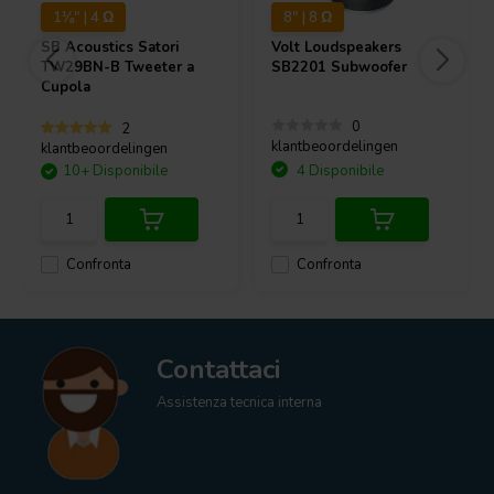
1⅛" | 4 Ω
8" | 8 Ω
SB Acoustics
Satori
Volt Loudspeakers
TW29BN-B Tweeter a
SB2201 Subwoofer
Cupola
0
2
klantbeoordelingen
klantbeoordelingen
10+ Disponibile
4 Disponibile
Confronta
Confronta
Contattaci
Assistenza tecnica interna