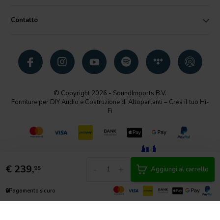
Contatto
© Copyright 2026 - SoundImports B.V.
Forniture per DIY Audio e Costruzione di Altoparlanti – Crea il tuo Hi-
Fi
€
239,
-
+
95
Aggiungi al carrello
🔒
Pagamento sicuro