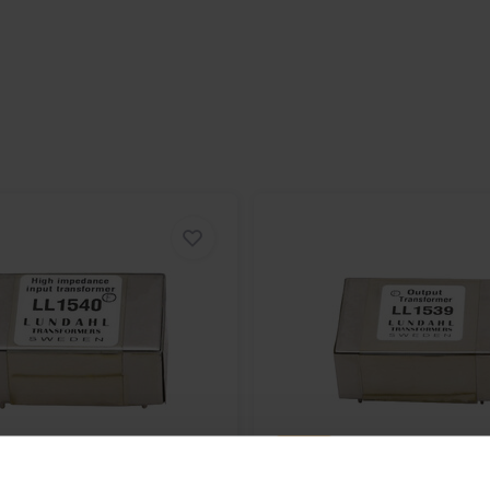
l LL1678. A differenza dei nuclei
rgia, quindi la risonanza a bassa
ata. Il trasformatore è alloggiato
i avvolgimenti e 1,5 kV tra
tendo diverse alternative di
liate includono 1:8 per utilizzo da
kΩ. Questa flessibilità rende il
personalizzati.
0 Hz a 90 kHz entro ±1 dB con
 sbilanciata, utilizzando
5% a -8 dBU e 50 Hz con i primari
 compatto per PCB utilizza una
iametro consigliato dei fori PCB di
New
LL1540 Line Input
Lundahl
LL1539 Line Out