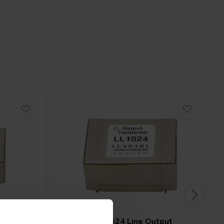
New
put
Lundahl
LL1524 Line Output