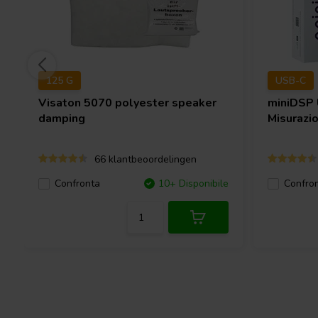
125 G
USB-C
Visaton
5070 polyester speaker
miniDSP
damping
Misurazi
66 klantbeoordelingen
Confronta
10+ Disponibile
Confro