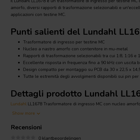
Il Lundahl LL1678 è un trasformatore di ingresso per testine MC
amorfo, diversi rapporti di trasformazione selezionabili e un'ecce
applicazioni con testine MC.
Punti salienti del Lundahl LL1
Trasformatore di ingresso per testine MC
Nucleo a nastro amorfo con contenitore in mu-metal
Rapporti di trasformazione selezionabili tra cui 1:8, 1:16 e 
Eccellente risposta in frequenza fino a 90 kHz con uscita b
Design compatto per montaggio su PCB da 30 x 22,5 x 14
Tutte le estremità degli avvolgimenti disponibili sui pin per 
Dettagli prodotto Lundahl LL1
Lundahl
LL1678 Trasformatore di ingresso MC con nucleo amorf
Show more
Il Lundahl LL1678 è progettato per stadi di ingresso testina MC, 
preamplificatori MC in
giradischi
e sistemi
audio domestico
di alta
Recensioni
avvolgimenti utilizza due bobine, ciascuna con un avvolgimento 
avvolgimenti primari, contribuendo a una risposta in frequenza am
0 klantbeoordelingen