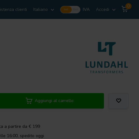
0
istenza clienti
Italiano
IVA
Accedi
Incl.
Excl.
Aggiungi al carrello
ta a partire da € 199
lle 16:00, spedito oggi