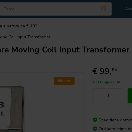
Ass
a a partire da € 199
ng Coil Input Transformer
e Moving Coil Input Transformer
€ 99,
95
Nuovo
2 In magazzino
-
+
Spedizione gratui
Ordinato prima de