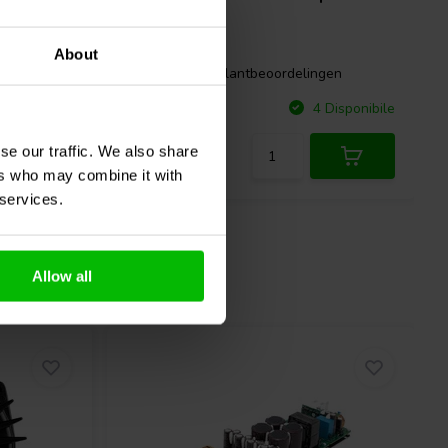
Transformer
About
gen
0 klantbeoordelingen
Confronta
Disponibile
4 Disponibile
se our traffic. We also share
ers who may combine it with
 services.
Allow all