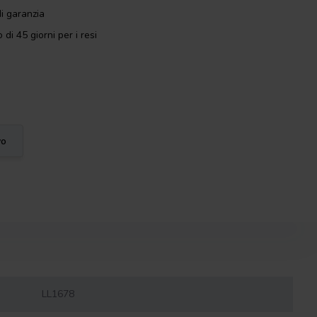
i garanzia
 di 45 giorni per i resi
vo
LL1678