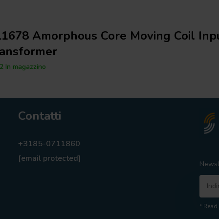
L1678 Amorphous Core Moving Coil Inp
ransformer
2 In magazzino
Contatti
+3185-0711860
[email protected]
Newsl
* Read 