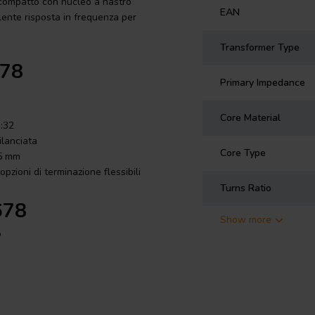
 compatto con nucleo a nastro
EAN
llente risposta in frequenza per
Transformer Type
678
Primary Impedance
Core Material
1:32
ilanciata
Core Type
,5 mm
opzioni di terminazione flessibili
Turns Ratio
678
Show more
o
offrendo una soluzione precisa per
 qualità. La struttura degli
secondario circondato da due
pia e controllata.