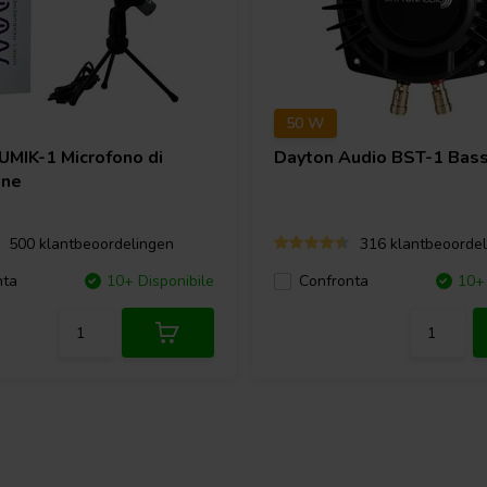
50 W
UMIK-1 Microfono di
Dayton Audio
BST-1 Bass
one
500 klantbeoordelingen
316 klantbeoordel
nta
10+ Disponibile
Confronta
10+ 