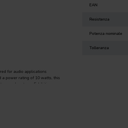
EAN
Resistenza
Potenza nominale
Tolleranza
red for audio applications
 a power rating of 10 watts, this
ity sound systems. Exhibiting a
rior audio consistency. These
rloads gracefully, ensuring
t in resistance guarantees your
meproof wrapping provides an extra
 audio manufacturers and DIY
 to 155°C, the Jantzen Audio MOX