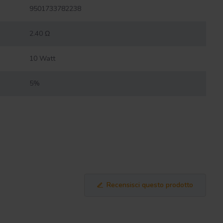
9501733782238
2.40 Ω
10 Watt
5%
Recensisci questo prodotto