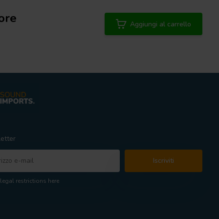
ore
Aggiungi al carrello
etter
Iscriviti
legal restrictions here