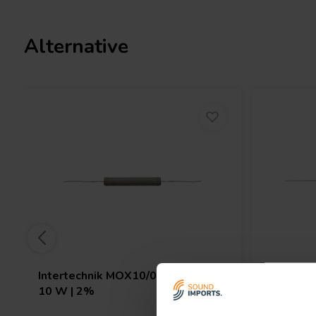
resistor stands up to extreme conditions without compromise. Up
affordable, yet high-performance component and experience soun
Alternative
Intertechnik
MOX10/068 | 0,68 Ω |
Jantzen 
10 W | 2%
10 W | 5