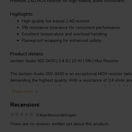
Premium 2.4Ω MOX resistor for high-fidelity audio crossovers.
Highlights
High quality foil-based 2.4Ω resistor
5% resistance tolerance for consistent performance
Excellent temperature and overload handling
Flameproof wrapping for enhanced safety
Product details
Jantzen Audio 002-0430 | 2,4 Ω | 10 W | 5% | Mox Resistor
The Jantzen Audio 002-0430 is an exceptional MOX resistor tailo
demanding the highest quality. With a resistance of 2.4 ohms and
resistor is an ideal choice for crossover components in high-fidel
Show more
tight 5% resistance tolerance ensures minimal variance for supe
resistors boast a robust construction that can handle instant ove
Recensioni
longevity and reliability in your audio setup. The low annual shif
sound quality remains unaltered over time. Furthermore, the fla
0 klantbeoordelingen
layer of safety, making it a secure choice for both professional
There are no reviews written yet about this product..
enthusiasts. With a broad operating temperature range of -55°C