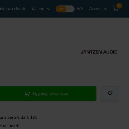
0
istenza clienti
Italiano
IVA
Accedi
Incl.
Excl.
Aggiungi al carrello
ta a partire da € 199
dito lunedì