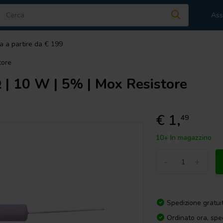
Ass
a a partire da € 199
tore
 | 10 W | 5% | Mox Resistore
€ 1,
49
10+ In magazzino
-
+
Spedizione gratui
Ordinato ora, spe