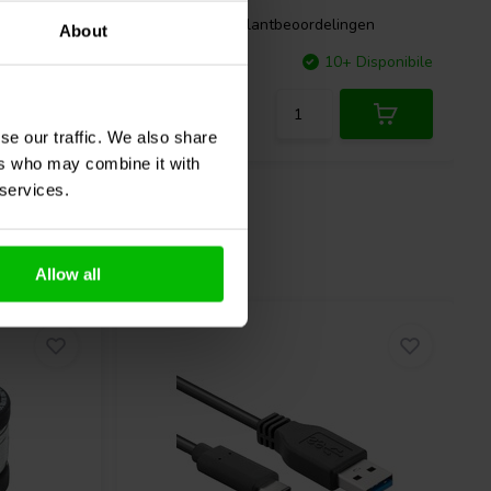
gen
7 klantbeoordelingen
About
Disponibile
Confronta
10+ Disponibile
se our traffic. We also share
ers who may combine it with
 services.
Allow all