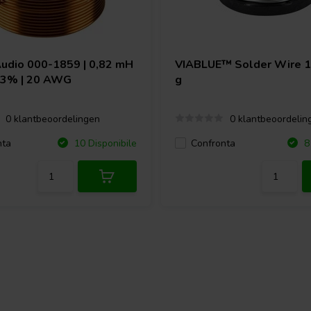
Audio
000-1859 | 0,82 mH
VIABLUE™
Solder Wire 
| 3% | 20 AWG
g
0 klantbeoordelingen
0 klantbeoordelin
nta
Confronta
10 Disponibile
8 