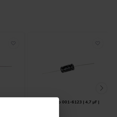
0027 |
Jantzen Audio
001-6123 | 4,7 µF |
5% | 100 V