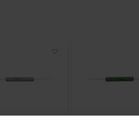
grade your audio system with this
d like never before.
Audio
002-0415 | 1,5 Ω |
Jantzen Audio
002-01251
%
0,27 Ω | 10 W | 1%