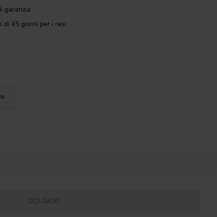
i garanzia
 di 45 giorni per i resi
vo
002-0430