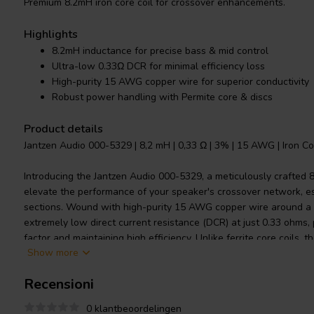
Premium 8.2mH iron core coil for crossover enhancements.
Highlights
8.2mH inductance for precise bass & mid control
Ultra-low 0.33Ω DCR for minimal efficiency loss
High-purity 15 AWG copper wire for superior conductivity
Robust power handling with Permite core & discs
Product details
Jantzen Audio 000-5329 | 8,2 mH | 0,33 Ω | 3% | 15 AWG | Iron Co
Introducing the Jantzen Audio 000-5329, a meticulously crafted 8
elevate the performance of your speaker's crossover network, es
sections. Wound with high-purity 15 AWG copper wire around a Pe
extremely low direct current resistance (DCR) at just 0.33 ohms, 
factor and maintaining high efficiency. Unlike ferrite core coils, t
Show more
materials of this coil drastically reduce hysteresis, allowing for
distortion. With its 3% tolerance, the Jantzen Audio coil delivers
Recensioni
consistent audio reproduction. The coil's power handling capacity
the core and disc size, as well as the wire thickness, to accom
0 klantbeoordelingen