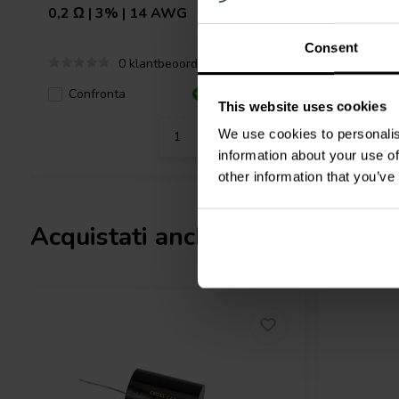
0,2 Ω | 3% | 14 AWG
0,40 Ω |
Consent
0 klantbeoordelingen
Confronta
Confro
1 Disponibile
This website uses cookies
We use cookies to personalis
information about your use of
other information that you’ve
Acquistati anche da altri