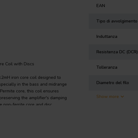
EAN
Tipo di avvolgimento
Induttanza
Resistenza DC (DCR)
re Coil with Discs
Tolleranza
.2mH iron core coil designed to
Diametro del filo
pecially in the bass and midrange
rmite core, this coil ensures
Show more
preserving the amplifier's damping
he non-ferrite core and disc
 improved sound clarity and reduced
 precise inductance values for
 is carefully calibrated based on
modate high-power applications