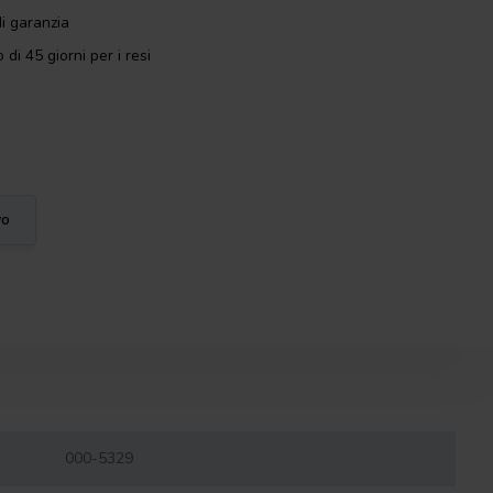
i garanzia
 di 45 giorni per i resi
vo
000-5329