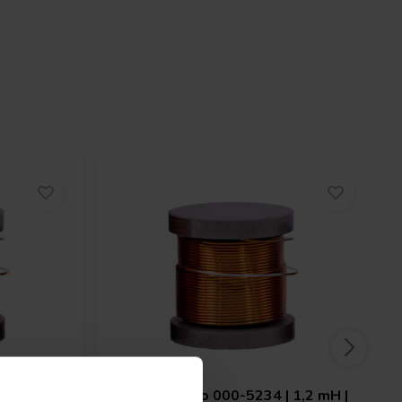
 1,8 mH |
Jantzen Audio
000-5234 | 1,2 mH |