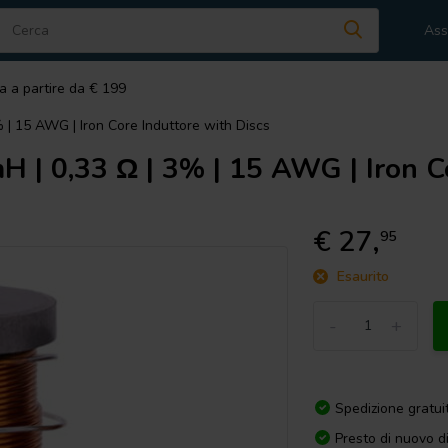
Ass
a a partire da € 199
% | 15 AWG | Iron Core Induttore with Discs
 | 0,33 Ω | 3% | 15 AWG | Iron Co
€ 27,
95
Esaurito
-
+
Spedizione gratui
Presto di nuovo d