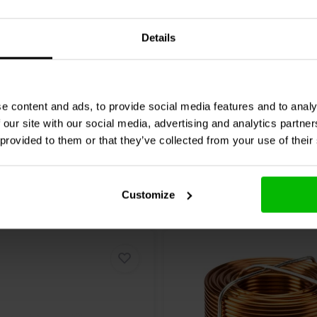
 3% | 18 AWG
0,22 Ω | 3% | 18 AWG
Details
0 klantbeoordelingen
1 klantbeoordelin
nta
4 Disponibile
Confronta
10+ 
e content and ads, to provide social media features and to analy
 our site with our social media, advertising and analytics partn
 provided to them or that they’ve collected from your use of their
Customize