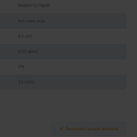
9506975375699
Iron core coils
8.2 mH
0.33 ohms
3%
15 AWG
Recensisci questo prodotto