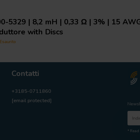
0-5329 | 8,2 mH | 0,33 Ω | 3% | 15 AWG
duttore with Discs
Esaurito
Contatti
+3185-0711860
[email protected]
Newsl
* Read 