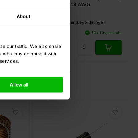
0,19 Ω | 3% | 18 AWG
About
gen
0 klantbeoordelingen
Disponibile
Confronta
10+ Disponibile
se our traffic. We also share
ers who may combine it with
 services.
Allow all