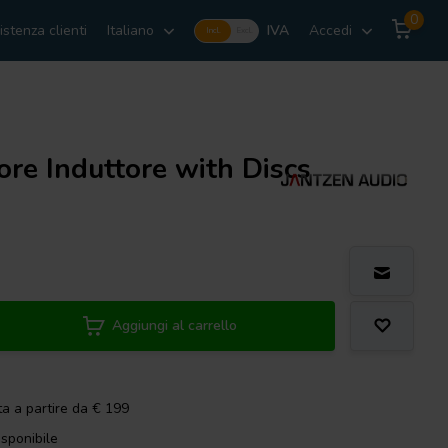
0
istenza clienti
Italiano
IVA
Accedi
Incl.
Excl.
re Induttore with Discs
Aggiungi al carrello
ta a partire da € 199
isponibile