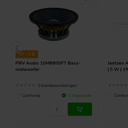
10" | 8 Ω
PRV Audio
10MB800FT Bass-
Jantzen 
midwoofer
| 5 W | 1
0 klantbeoordelingen
Confronta
Confro
1 Disponibile