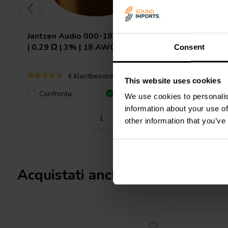
Jantzen Audio
000-1837 | 0,38 mH
Jantzen 
| 0,29 Ω | 3% | 18 AWG
1,76 Ω |
Consent
4 klantbeoordelingen
This website uses cookies
Confronta
10 Disponibile
Confro
We use cookies to personalis
information about your use of
other information that you’ve
Acquistati anche da altri