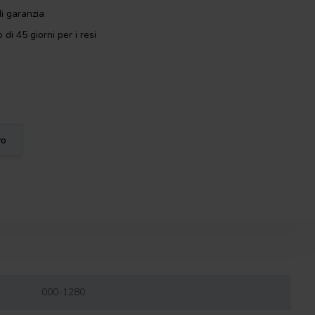
i garanzia
 di 45 giorni per i resi
vo
000-1280