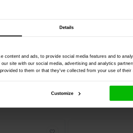
Audio
000-1133 | 1,2 mH |
Jantzen Audio
000-1264 |
 3% | 24 AWG
| 0,445 Ω | 3% | 21 AWG
Details
0 klantbeoordelingen
1 klantbeoordelin
nta
10+ Disponibile
Confronta
10+ 
e content and ads, to provide social media features and to analy
 our site with our social media, advertising and analytics partn
 provided to them or that they’ve collected from your use of their
Customize