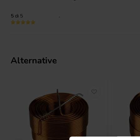
5
di 5
-
Alternative