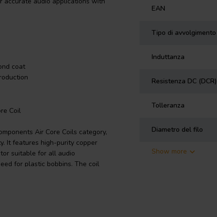
r accurate audio applications with
EAN
Tipo di avvolgimento
Induttanza
ond coat
roduction
Resistenza DC (DCR)
Tolleranza
re Coil
Diametro del filo
Components Air Core Coils category,
y. It features high-purity copper
Show more
tor suitable for all audio
eed for plastic bobbins. The coil
phatic polyamide bond for
5, DIN EN 60317-35 standards and
olerance of +/-3% ensures accurate
audio setups.