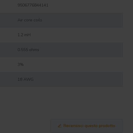
9506776844141
Air core coils
1.2 mH
0.555 ohms
3%
18 AWG
Recensisci questo prodotto