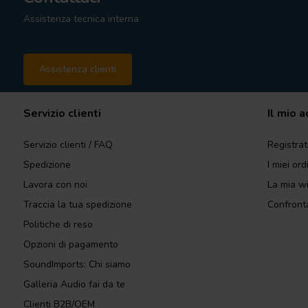
Assistenza tecnica interna
Assistenza clienti
Servizio clienti
Il mio 
Servizio clienti / FAQ
Registrat
Spedizione
I miei ord
Lavora con noi
La mia wi
Traccia la tua spedizione
Confronta
Politiche di reso
Opzioni di pagamento
SoundImports: Chi siamo
Galleria Audio fai da te
Clienti B2B/OEM