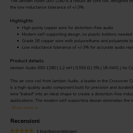
The Jantzen Audio 000-1280 is a robust air core coil, designed fo
the low inductance tolerance of +/-3%.
Highlights
High-purity copper wire for distortion-free audio
Modern self-supporting design, no plastic bobbins needed
Grade 1B copper wire with polyurethane and polyamide b
Low inductance tolerance of +/-3% for accurate audio rep
Product details
Jantzen Audio 000-1280 | 1,2 mH | 0,555 Ω | 3% | 18 AWG | Air Co
This air core coil from Jantzen Audio, a leader in the Crossover 
is a high-quality audio component built for precision and durabilit
wire "baked" into an ideal shape to create a distortion-free induc
applications. The modern self-supporting design eliminates the n
wire is of Grade 1B copper, coated with polyurethane and an ali
Show more
enhanced longevity and performance. It adheres to IEC 60317-3
Recensioni
is solderable with a self-bonding topcoat. The low inductance t
audio output, making this coil a reliable choice for professional 
1 klantbeoordelingen