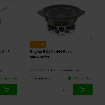
5" | 8 Ω
12 µF |
Beyma
5G40Nd/N Bass-
midwoofer
0 klantbeoordelingen
gen
Confronta
Disponibile
4 Disponibile