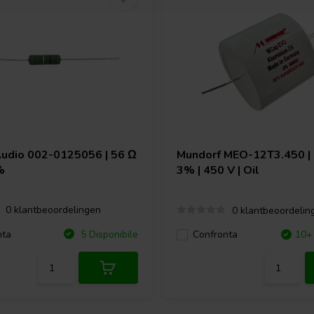
Audio
002-0125056 | 56 Ω
Mundorf
MEO-12T3.450 | 
%
3% | 450 V | Oil
0 klantbeoordelingen
0 klantbeoordelin
nta
5 Disponibile
Confronta
10+ 