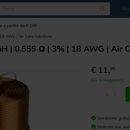
Ass
a a partire da € 199
 18 AWG | Air Core Induttore
H | 0,555 Ω | 3% | 18 AWG | Air C
€ 11,
95
10+ In magazzino
-
+
Spedizione gratui
Ordinato ora, spe