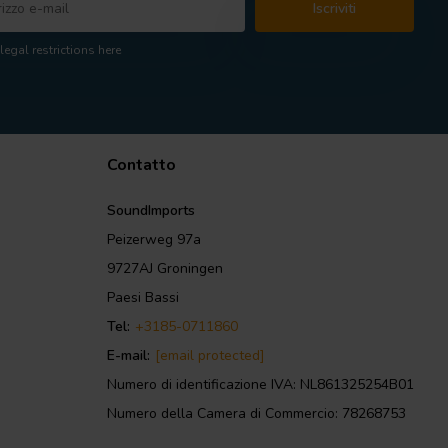
Iscriviti
legal restrictions here
Contatto
SoundImports
Peizerweg 97a
9727AJ Groningen
Paesi Bassi
Tel:
+3185-0711860
E-mail:
[email protected]
Numero di identificazione IVA: NL861325254B01
Numero della Camera di Commercio: 78268753