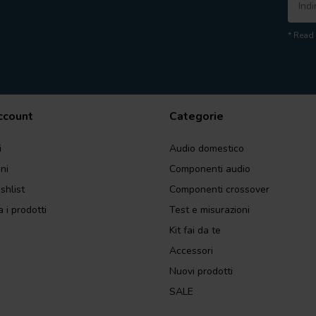
* Read 
account
Categorie
i
Audio domestico
ini
Componenti audio
shlist
Componenti crossover
 i prodotti
Test e misurazioni
Kit fai da te
Accessori
Nuovi prodotti
SALE