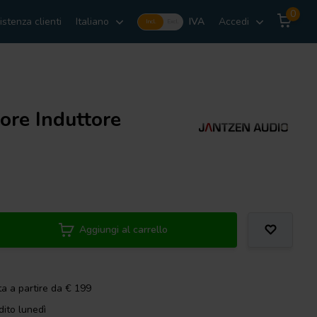
0
istenza clienti
Italiano
IVA
Accedi
Incl.
Excl.
ore Induttore
Aggiungi al carrello
ta a partire da € 199
dito lunedì