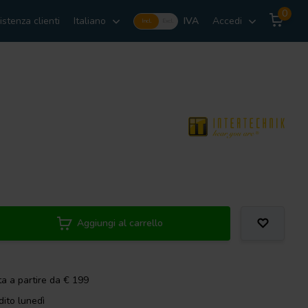
0
istenza clienti
Italiano
IVA
Accedi
Incl.
Excl.
Aggiungi al carrello
ta a partire da € 199
dito lunedì