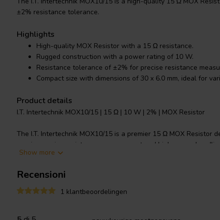
The I.T. Intertechnik MOX10/15 is a high-quality 15 Ω MOX Resis
±2% resistance tolerance.
Highlights
High-quality MOX Resistor with a 15 Ω resistance.
Rugged construction with a power rating of 10 W.
Resistance tolerance of ±2% for precise resistance meas
Compact size with dimensions of 30 x 6.0 mm, ideal for vari
Product details
I.T. Intertechnik MOX10/15 | 15 Ω | 10 W | 2% | MOX Resistor
The I.T. Intertechnik MOX10/15 is a premier 15 Ω MOX Resistor de
require precise resistance measurement and high power handling
Show more
W, this MOX Resistor is capable of handling high power applicat
performance or longevity. It has a resistance tolerance of ±2%, 
Recensioni
reliable resistance measurement. The unit's compact size of 30 x
in various applications. The resistor's connections are made of t
1 klantbeoordelingen
conductivity and longevity. With a nominal load capacity of 4 W 
this MOX Resistor is a robust and reliable choice for crossover 
5
di 5