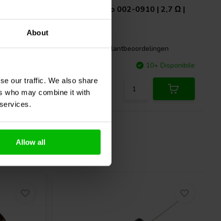
 15 Ω | 10
Jantzen Audio
002-0910 | 2,7 Ω |
20 W | 5%
About
gen
2 klantbeoordelingen
Disponibile
Confronta
10+ Disponibile
se our traffic. We also share
ers who may combine it with
 services.
Allow all