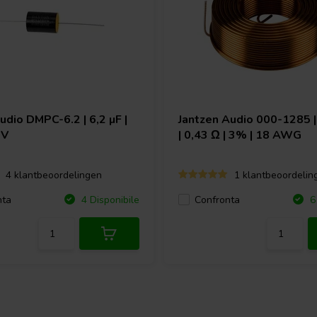
Audio
DMPC-6.2 | 6,2 µF |
Jantzen Audio
000-1285 |
 V
| 0,43 Ω | 3% | 18 AWG
4 klantbeoordelingen
1 klantbeoordelin
nta
Confronta
4 Disponibile
6 