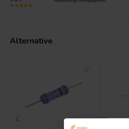
nauwkeurige meetgegevens.
I.T. Intertechnik article code: 1341984
Alternative