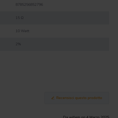
8785256852796
15 Ω
10 Watt
2%
Recensisci questo prodotto
Da willem on 4 Marzo 2025