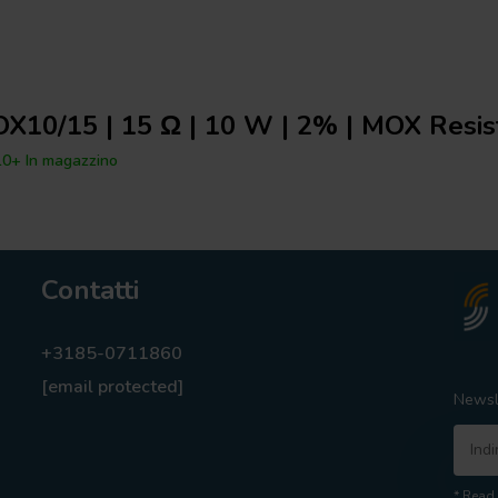
X10/15 | 15 Ω | 10 W | 2% | MOX Resis
0+ In magazzino
Contatti
+3185-0711860
[email protected]
Newsl
* Read 