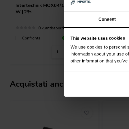
Intertechnik
MOX04/18 | 18 Ω | 4
Intertec
W | 2%
10 W | 2
Consent
0 klantbeoordelingen
Confronta
Confro
1 Disponibile
This website uses cookies
We use cookies to personalis
information about your use of
other information that you’ve
Acquistati anche da altri