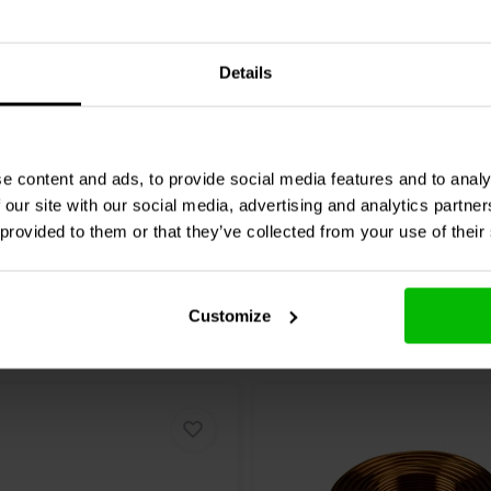
hnik
MOX10/4.7 | 4,70 Ω |
Jantzen Audio
002-0481 |
%
W | 5%
Details
2 klantbeoordelingen
6 klantbeoordelin
nta
10 Disponibile
Confronta
10+ 
e content and ads, to provide social media features and to analy
 our site with our social media, advertising and analytics partn
 provided to them or that they’ve collected from your use of their
Customize