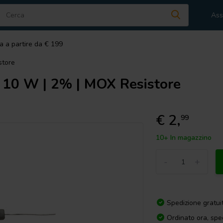
Ass
a a partire da € 199
store
 10 W | 2% | MOX Resistore
€ 2,
99
10+ In magazzino
-
+
Spedizione gratui
Ordinato ora, spe