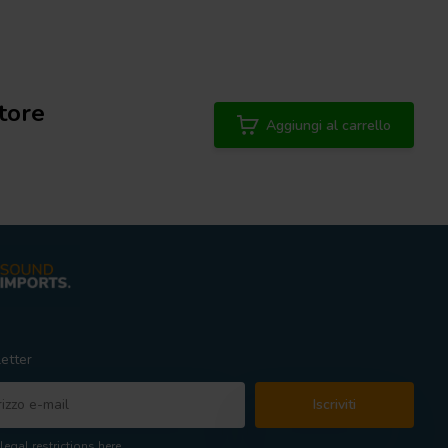
tore
Aggiungi al carrello
etter
Iscriviti
legal restrictions here