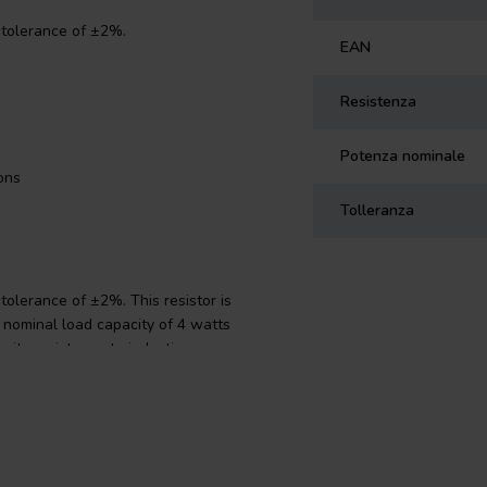
 tolerance of ±2%.
EAN
Resistenza
Potenza nominale
ons
Tolleranza
tolerance of ±2%. This resistor is
s nominal load capacity of 4 watts
 its resistance to induction,
 resistor has a compact size with
ications. The connections are made
his resistor is perfect for use in
ts performance.