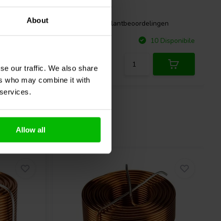
About
gen
0 klantbeoordelingen
Confronta
Disponibile
10 Disponibile
se our traffic. We also share
ers who may combine it with
 services.
Allow all