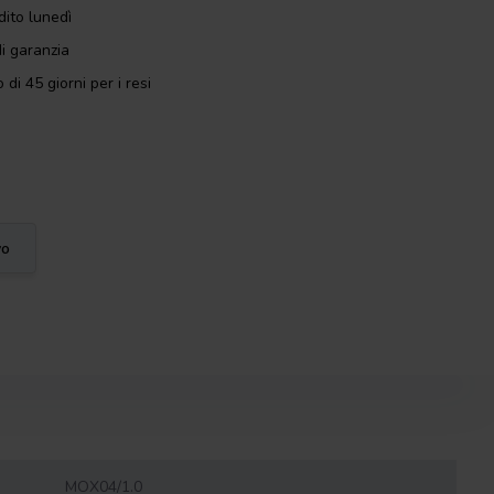
dito lunedì
i garanzia
 di 45 giorni per i resi
vo
MOX04/1.0