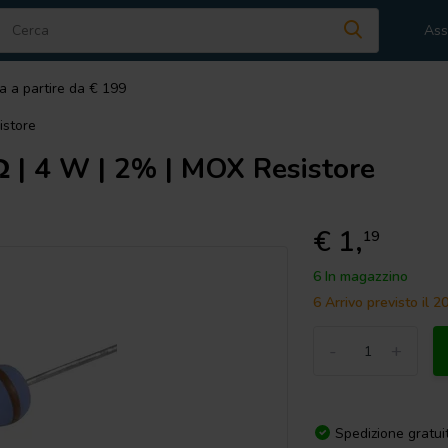
Ass
a a partire da € 199
istore
 | 4 W | 2% | MOX Resistore
€ 1,
19
6 In magazzino
6 Arrivo previsto il 
-
+
Spedizione gratui