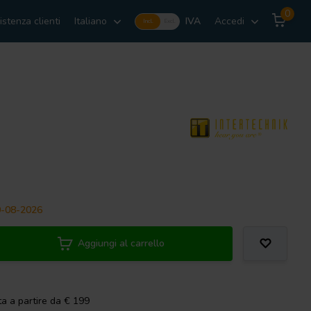
0
istenza clienti
Italiano
IVA
Accedi
Incl.
Excl.
20-08-2026
Aggiungi al carrello
ta a partire da € 199