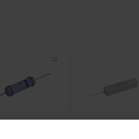
hnik
MOX04/18 | 18 Ω | 4
Intertechnik
WAX20/1.00/
Ω | 20 W | 5%