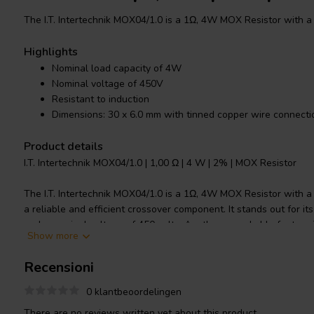
The I.T. Intertechnik MOX04/1.0 is a 1Ω, 4W MOX Resistor with a
Highlights
Nominal load capacity of 4W
Nominal voltage of 450V
Resistant to induction
Dimensions: 30 x 6.0 mm with tinned copper wire connecti
Product details
I.T. Intertechnik MOX04/1.0 | 1,00 Ω | 4 W | 2% | MOX Resistor
The I.T. Intertechnik MOX04/1.0 is a 1Ω, 4W MOX Resistor with a 
a reliable and efficient crossover component. It stands out for it
and a nominal voltage of 450 volts. Another remarkable feature is
Show more
making it a great choice for circuits where this is a concern. The
dimensions of 30 x 6.0 mm, which allows it to fit in various appl
Recensioni
of tinned copper wire, ensuring good conductivity and durability. T
various electronic devices, offering consistency and stability in i
0 klantbeoordelingen
There are no reviews written yet about this product..