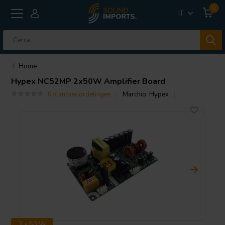
0
IT
Home
Hypex
NC52MP 2x50W Amplifier Board
0 klantbeoordelingen
Marchio:
Hypex
2 x 50 W