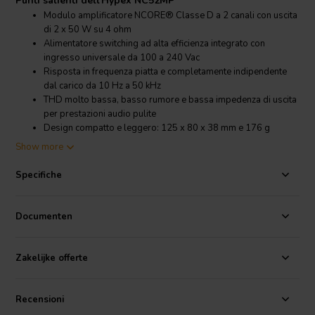
Punti salienti dell'Hypex NC52MP
Modulo amplificatore NCORE® Classe D a 2 canali con uscita
di 2 x 50 W su 4 ohm
Alimentatore switching ad alta efficienza integrato con
ingresso universale da 100 a 240 Vac
Risposta in frequenza piatta e completamente indipendente
dal carico da 10 Hz a 50 kHz
THD molto bassa, basso rumore e bassa impedenza di uscita
per prestazioni audio pulite
Design compatto e leggero: 125 x 80 x 38 mm e 176 g
Show more
Dettagli prodotto Hypex NC52MP
Hypex
NC52MP modulo amplificatore OEM NCORE® Classe D 2 x
Specifiche
50 W con SMPS integrato
L'Hypex NC52MP combina un'alimentazione standby a basso
Documenten
consumo, un SMPS principale regolato e due canali amplificatori
NCORE® ad alte prestazioni in un unico compatto power brick.
Questo lo rende una scelta pratica per
moduli amplificatore
compatti
Zakelijke offerte
in progetti OEM dove efficienza, basso rumore e integrazione
affidabile sono fondamentali.
Recensioni
Ogni canale eroga fino a 50 W su 4 ohm, 40 W su 2 ohm e 25 W su