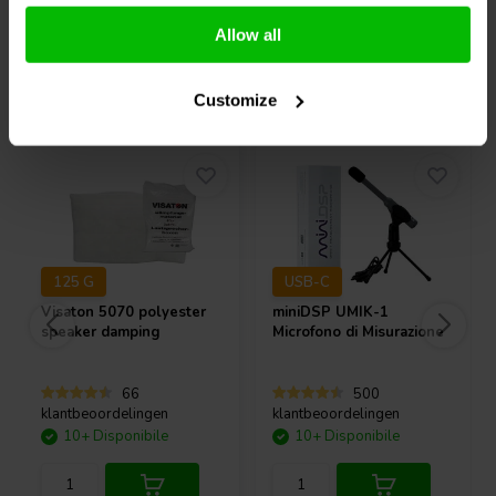
Confronta
Confronta
Allow all
Acquistati anche da altri
Customize
125 G
USB-C
Visaton
5070 polyester
miniDSP
UMIK-1
speaker damping
Microfono di Misurazione
66
500
klantbeoordelingen
klantbeoordelingen
10+ Disponibile
10+ Disponibile