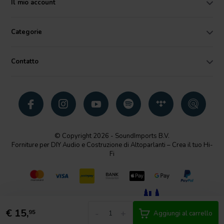
Il mio account
Categorie
Contatto
© Copyright 2026 - SoundImports B.V.
Forniture per DIY Audio e Costruzione di Altoparlanti – Crea il tuo Hi-
Fi
€
15,
-
+
95
Aggiungi al carrello