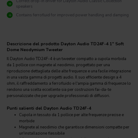
Correct drop-in driver for Dayton Audio Classic Collection
speakers
Contains ferrofluid for improved power handling and damping
Descrizione del prodotto Dayton Audio TD24F-4 1" Soft
Dome Neodymium Tweeter
Il Dayton Audio TD24F-4 è un tweeter compatto a cupola morbida
da 1 pollice con magnete al neodimio, progettato per una
riproduzione dettagliata delle alte frequenze e una facile integrazione
in una vasta gamma di progetti audio. Il suo efficiente design a 4
ohm, il raffreddamento a ferrofluido e l'ampia gamma di frequenze lo
rendono una scelta eccellente sia per costruzioni fai-da-te
personalizzate che per upgrade professionali di diffusori.
Punti salienti del Dayton Audio TD24F-4
Cupola in tessuto da 1 pollice per alte frequenze precise e
morbide
Magnete al neodimio che garantisce dimensioni compatte per
un'installazione flessibile