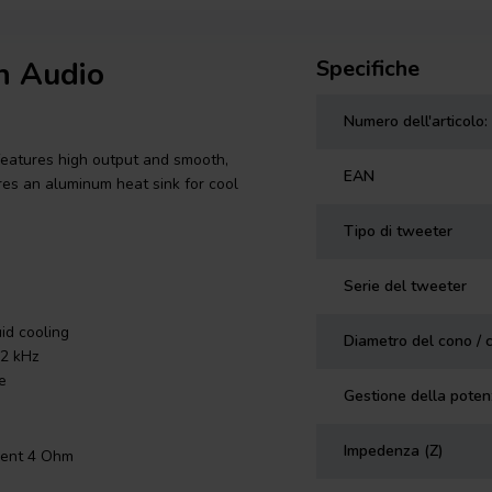
n Audio
Specifiche
Numero dell'articolo:
eatures high output and smooth,
EAN
es an aluminum heat sink for cool
Tipo di tweeter
Serie del tweeter
id cooling
Diametro del cono / 
2 kHz
e
Gestione della pote
Impedenza (Z)
ment 4 Ohm