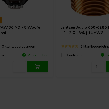
PAW 30 ND - 8 Woofer
Jantzen Audio
000-0280 |
ssi
| 0,12 Ω | 3% | 14 AWG
0 klantbeoordelingen
1 klantbeoordelin
nta
Confronta
2 Disponibile
6 