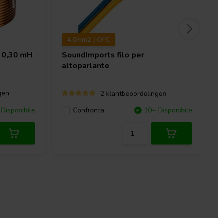
4.0mm2 | OFC
 0,30 mH
SoundImports
filo per
altoparlante
gen
2 klantbeoordelingen
Disponibile
Confronta
10+ Disponibile