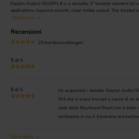
Dayton Audio’s ND25FN-4 is a versatile 1" tweeter element for u
applications requiring smooth, clean treble output. The treated 
excellent detail and smoothness, while the high-strength neod
Show more
from an extremely compact size. The rear-mounted heatsink and f
Recensioni
provide improved heat dissipation from the compact motor struct
compression at high levels. A copper pole cap further reduces di
25 klantbeoordelingen
This element is identical to the round-faceplate ND25FA-4 model,
It’s perfect for installation into a waveguide or a custom mounting
5
di 5
-
applications such as automotive A-pillars. Simply bond the unit 
be surprised at the clean, detailed output!
5
di 5
Ho acquistato i tweeter Dayton Audio N
914 che si erano bruciati a causa di un so
sede delle Mourtrand Short non è stato se
confezione in cui si trovavano era partico
Show more