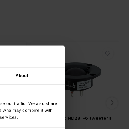
About
se our traffic. We also share
1⅛" | 6 Ω
ers who may combine it with
 services.
weeter a
Dayton Audio
ND28F-6 Tweeter a
Cupola