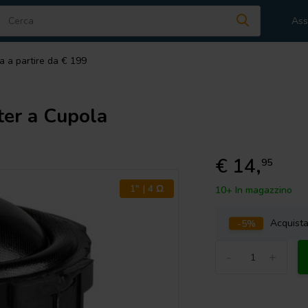
Ass
a a partire da € 199
r a Cupola
€ 14,
95
1" | 4 Ω
10+ In magazzino
-5%
Acquist
-
+