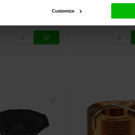
Customize
6 klantbeoordelingen
11 klantbeoordeli
nta
10+ Disponibile
Confronta
10+ 