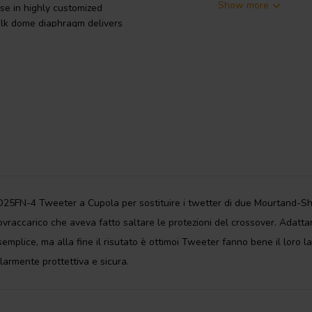
Show more
se in highly customized
silk dome diaphragm delivers
ymium magnet enables high output
errofluid-filled magnetic gap
ure, for reduced power
stortion and inductance effects.
 but with no faceplate installed.
 plate, or in limited clearance
in place from behind, and prepare to
D25FN-4 Tweeter a Cupola per sostituire i twetter di due Mourtand-S
vraccarico che aveva fatto saltare le protezioni del crossover. Adattarl
mplice, ma alla fine il risutato è ottimoi Tweeter fanno bene il loro la
larmente prottettiva e sicura.