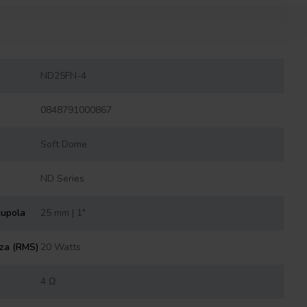
ND25FN-4
0848791000867
Soft Dome
ND Series
cupola
25 mm | 1"
nza (RMS)
20 Watts
4 Ω