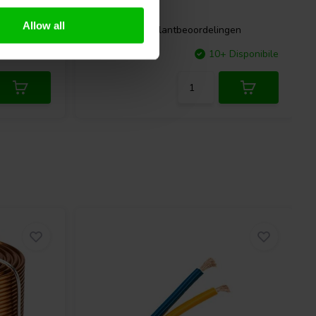
Allow all
ngen
9 klantbeoordelingen
Disponibile
Confronta
10+ Disponibile