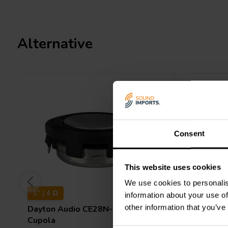
Alternative
Consent
This website uses cookies
We use cookies to personalis
1'' | 4 Ω
1" | 4 Ω
information about your use of
other information that you’ve
Dayton Audio
CE28N-4 Tweeter a
Dayton 
Cupola
Cupola