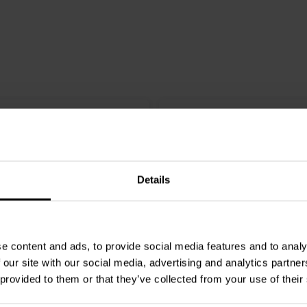
Details
e content and ads, to provide social media features and to analy
3/4" | 4 Ω
 our site with our social media, advertising and analytics partn
 provided to them or that they’ve collected from your use of their
Audio
TD25F-4 Tweeter a
Dayton Audio
TD20F-4 T
Cupola