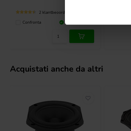
2 klantbeoordelingen
Confronta
10+ Disponibile
Confro
Acquistati anche da altri