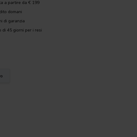
ta a partire da € 199
dito domani
i di garanzia
 di 45 giorni per i resi
vo