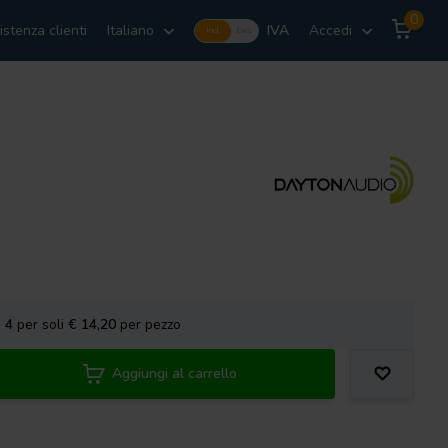
0
istenza clienti
Italiano
IVA
Accedi
Incl.
Excl.
a
4
per soli
€ 14,20
per pezzo
Aggiungi al carrello