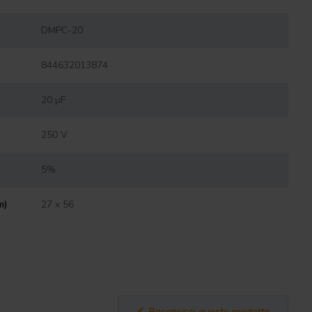
DMPC-20
844632013874
20 µF
250 V
5%
m)
27 x 56
Recensisci questo prodotto