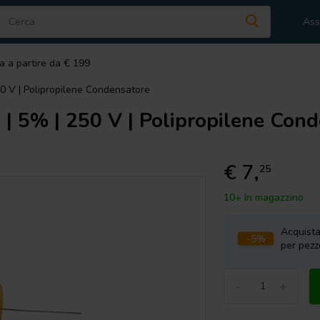
Ass
a a partire da € 199
0 V | Polipropilene Condensatore
| 5% | 250 V | Polipropilene Con
€ 7,
25
10+ In magazzino
Acquist
-5%
per pezz
-
+