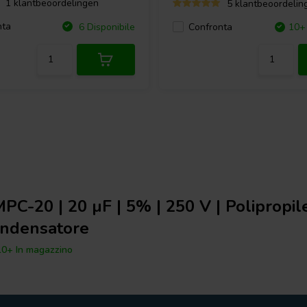
1 klantbeoordelingen
5 klantbeoordelin
nta
6 Disponibile
Confronta
10+ 
PC-20 | 20 µF | 5% | 250 V | Polipropil
ndensatore
0+ In magazzino