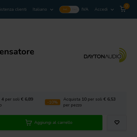
0
istenza clienti
Italiano
IVA
Accedi
Incl.
Excl.
densatore
a
4
per soli
€ 6,89
Acquista
10
per soli
€ 6,53
-10%
o
per pezzo
Aggiungi al carrello