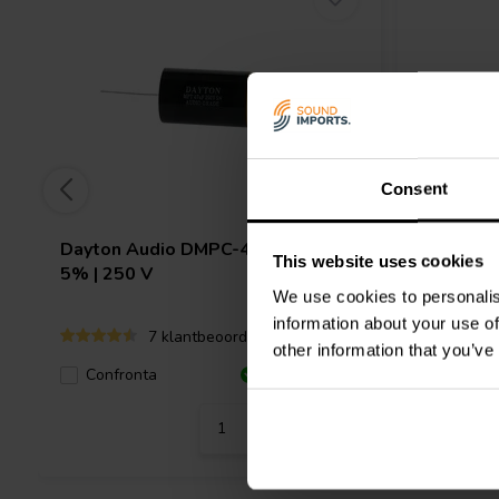
Consent
Dayton Audio
DMPC-47 | 47 µF |
Dayton 
This website uses cookies
5% | 250 V
5% | 250
We use cookies to personalis
information about your use of
7 klantbeoordelingen
other information that you’ve
Confronta
Confro
1 Disponibile