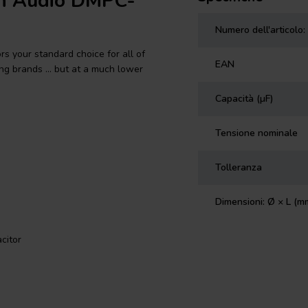
on Audio DMPC-
Numero dell'articolo:
rs your standard choice for all of
EAN
ng brands ... but at a much lower
Capacità (µF)
Tensione nominale
Tolleranza
Dimensioni: Ø × L (m
citor
s your standard choice for all of
ng brands ... but at a much lower
re ideal for use in loudspeaker