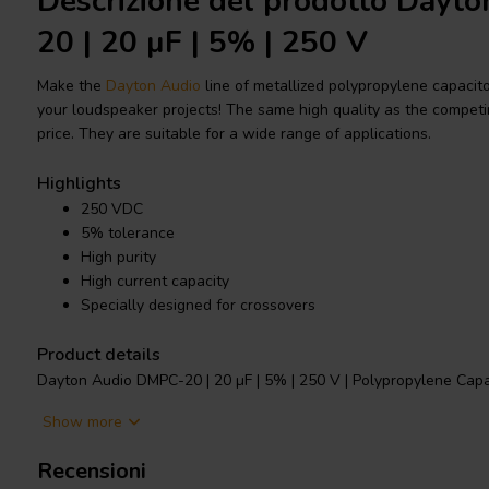
Descrizione del prodotto Dayt
20 | 20 µF | 5% | 250 V
Make the
Dayton Audio
line of metallized polypropylene capacito
your loudspeaker projects! The same high quality as the competi
price. They are suitable for a wide range of applications.
Highlights
250 VDC
5% tolerance
High purity
High current capacity
Specially designed for crossovers
Product details
Dayton Audio DMPC-20 | 20 µF | 5% | 250 V | Polypropylene Capa
Show more
Make the Dayton Audio line of metallized polypropylene capacitor
your loudspeaker projects! The same high quality as the competi
Recensioni
price. They are suitable for a wide range of applications. They a