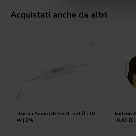
Acquistati anche da altri
Dayton Audio
DNR-3.0 | 3.0 Ω | 10
Jantzen 
W | 2%
| 0,43 Ω 