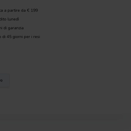
ta a partire da € 199
dito lunedì
i di garanzia
 di 45 giorni per i resi
vo