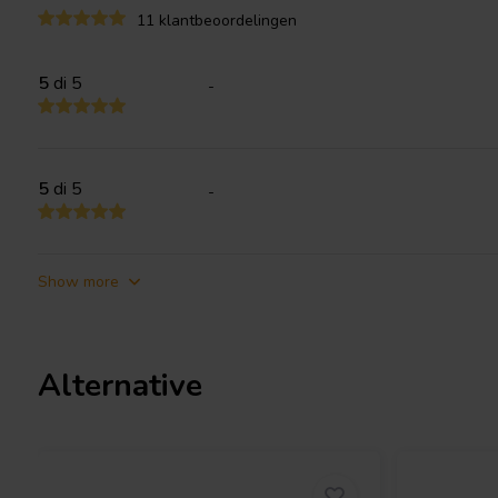
crossover networks, or for by-passing large value non-polarized 
11 klantbeoordelingen
as coupling capacitors in the signal path of audio power amplifie
5
di 5
-
5
di 5
-
Show more
Alternative