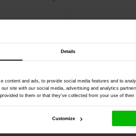
Details
Audio
DMPC-6.2 | 6,2 µF |
Dayton Audio
DMPC-0.10 
 V
| 5% | 250 V
e content and ads, to provide social media features and to analy
 our site with our social media, advertising and analytics partn
4 klantbeoordelingen
0 klantbeoordelin
 provided to them or that they’ve collected from your use of their
nta
4 Disponibile
Confronta
10+ 
Customize