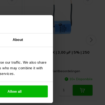
About
| 0,10 µF
ClarityCap
PX | 3,00 µF | 5% | 250
V
se our traffic. We also share
ers who may combine it with
gen
0 klantbeoordelingen
 services.
Disponibile
Confronta
10+ Disponibile
Allow all