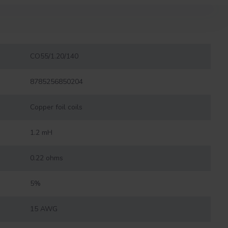
CO55/1.20/140
8785256850204
Copper foil coils
1.2 mH
0.22 ohms
5%
15 AWG