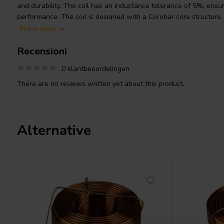
and durability. The coil has an inductance tolerance of 5%, ensur
performance. The coil is designed with a Corobar core structure,
properties. The coil's wire connection length is 10/40mm, with a 
Show more
body is made of ABS material, offering excellent thermal stabili
Recensioni
copper purity of more than 99.99%, this coil guarantees excellent
quality audio output.
0 klantbeoordelingen
I.T. Intertechnik article code: 1340932
There are no reviews written yet about this product..
Alternative