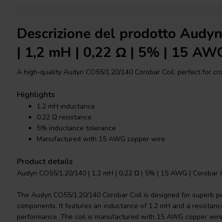
Descrizione del prodotto Audy
| 1,2 mH | 0,22 Ω | 5% | 15 AW
A high-quality Audyn CO55/1.20/140 Corobar Coil, perfect for c
Highlights
1.2 mH inductance
0.22 Ω resistance
5% inductance tolerance
Manufactured with 15 AWG copper wire
Product details
Audyn CO55/1.20/140 | 1,2 mH | 0,22 Ω | 5% | 15 AWG | Corobar C
The Audyn CO55/1.20/140 Corobar Coil is designed for superb p
components. It features an inductance of 1.2 mH and a resistance
performance. The coil is manufactured with 15 AWG copper wire,