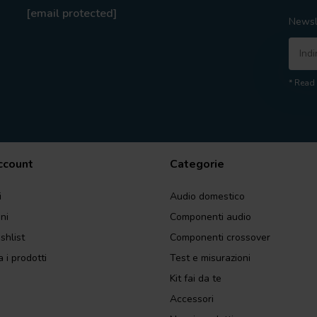
[email protected]
Newsl
* Read 
account
Categorie
i
Audio domestico
ini
Componenti audio
shlist
Componenti crossover
 i prodotti
Test e misurazioni
Kit fai da te
Accessori