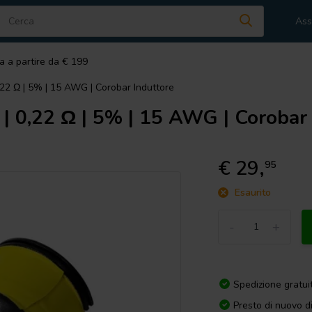
Ass
a a partire da € 199
,22 Ω | 5% | 15 AWG | Corobar Induttore
| 0,22 Ω | 5% | 15 AWG | Corobar 
€ 29,
95
Esaurito
-
+
Spedizione gratui
Presto di nuovo d