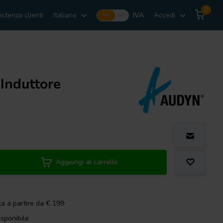
0
istenza clienti
Italiano
IVA
Accedi
Incl.
Excl.
Induttore
Aggiungi al carrello
ta a partire da € 199
isponibile