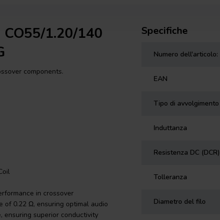
n CO55/1.20/140
Specifiche
G
Numero dell'articolo:
rossover components.
EAN
Tipo di avvolgimento
Induttanza
Resistenza DC (DCR)
oil
Tolleranza
erformance in crossover
Diametro del filo
 of 0.22 Ω, ensuring optimal audio
 ensuring superior conductivity