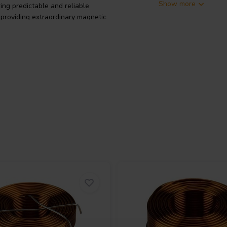
Show more
ing predictable and reliable
 providing extraordinary magnetic
tinning length of 9mm. The coil
ty and mechanical strength. With a
 signal transmission for high-