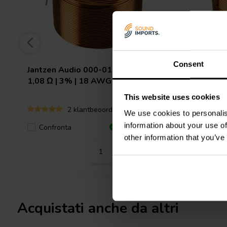
Consent
Jantzen Audio
000-0167 | 3,6 mH |
Jantzen 
1,08 Ω | 3% | 18 AWG
| 0,64 Ω 
This website uses cookies
2 klantbeoordelingen
We use cookies to personalis
information about your use of
Confronta
8 Disponibile
Confro
other information that you’ve
Acquistati anche da altri