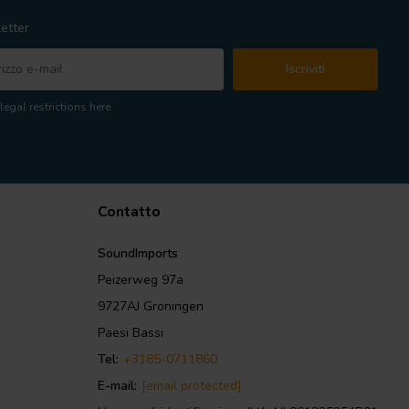
etter
Iscriviti
legal restrictions here
Contatto
SoundImports
Peizerweg 97a
9727AJ Groningen
Paesi Bassi
Tel:
+3185-0711860
E-mail:
[email protected]