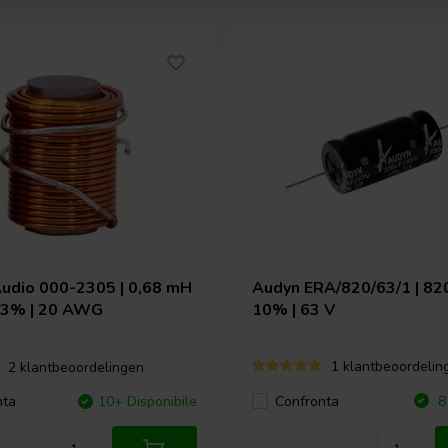
Audio
000-2305 | 0,68 mH
Audyn
ERA/820/63/1 | 820
| 3% | 20 AWG
10% | 63 V
1 klantbeoordelin
2 klantbeoordelingen
Confronta
nta
10+ Disponibile
8 