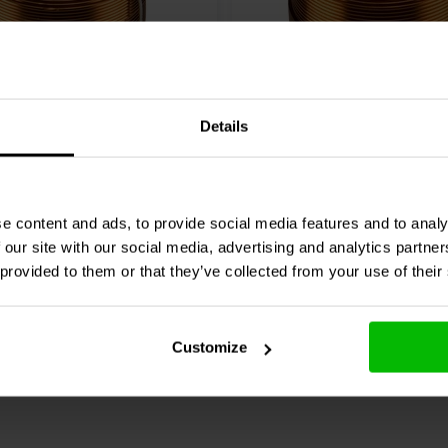
Details
Audio
000-1128 | 0,85 mH
Jantzen Audio
000-1133 |
| 3% | 20 AWG
1,76 Ω | 3% | 24 AWG
0 klantbeoordelingen
0 klantbeoordelin
e content and ads, to provide social media features and to analy
 our site with our social media, advertising and analytics partn
nta
10+ Disponibile
Confronta
10+ 
 provided to them or that they’ve collected from your use of their
Customize