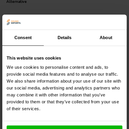
componenti-audio
per garantire un flusso di segnale costante e la
Alternative
stabilità del circuito.
L'Audio Note Tantalum Non-Magnetic Resistor è adatta per progetti
fai-da-te, upgrade e riparazioni sia in ambito professionale che per
appassionati. La sua costruzione robusta e l'attenzione alla qualità
dei materiali la rendono una scelta preferita nei circuiti in cui
Consent
Details
About
prestazioni e durata sono fondamentali. Questa resistenza è inoltre
compatibile con una vasta gamma di
componenti-crossover
e altri
elementi passivi, offrendo flessibilità per progetti elettronici
This website uses cookies
personalizzati.
Jantzen Audio
002-0157 |
Jantzen Audio
002-0100 |
1,2 Ω | 10 W | 1%
8,2 Ω | 5 W | 1%
We use cookies to personalise content and ads, to
provide social media features and to analyse our traffic.
We also share information about your use of our site with
1
0
klantbeoordelingen
our social media, advertising and analytics partners who
klantbeoordelingen
6 Disponibile
10+ Disponibile
may combine it with other information that you’ve
provided to them or that they’ve collected from your use
of their services.
Confronta
Confronta