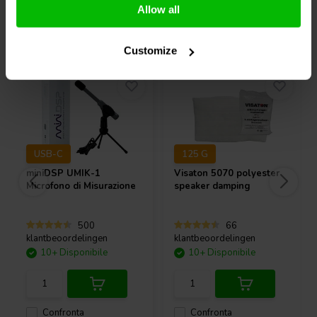
Allow all
Acquistati anche da altri
Customize
USB-C
125 G
miniDSP
UMIK-1
Visaton
5070 polyester
Microfono di Misurazione
speaker damping
500
66
klantbeoordelingen
klantbeoordelingen
10+ Disponibile
10+ Disponibile
Confronta
Confronta