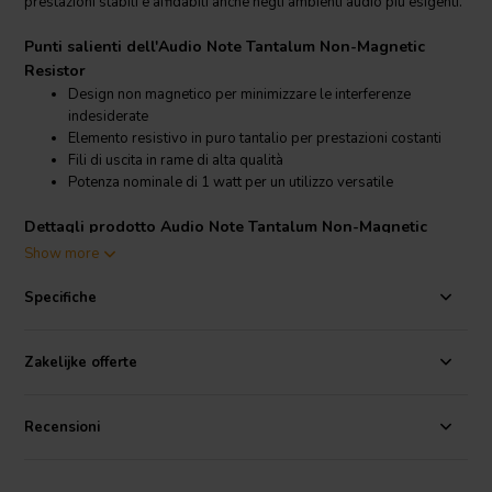
prestazioni stabili e affidabili anche negli ambienti audio più esigenti.
Punti salienti dell'Audio Note Tantalum Non-Magnetic
Resistor
Design non magnetico per minimizzare le interferenze
indesiderate
Elemento resistivo in puro tantalio per prestazioni costanti
Fili di uscita in rame di alta qualità
Potenza nominale di 1 watt per un utilizzo versatile
Dettagli prodotto Audio Note Tantalum Non-Magnetic
Resistor
Show more
Audio Note
Tantalum Non-Magnetic Resistor 1W
Specifiche
Questa resistenza utilizza una pellicola di puro tantalio e materiali
non magnetici nei cappucci terminali e nei fili di collegamento,
contribuendo a ridurre il rischio di interferenze dovute ai campi
Zakelijke offerte
magnetici. La potenza nominale di 1 watt la rende una scelta
versatile per un'ampia gamma di applicazioni audio ed elettroniche,
Recensioni
soprattutto dove sono richiesti valori di bassa resistenza e
funzionamento affidabile. Può essere implementata in reti di
resistori
,
nei percorsi del segnale o come parte di aggiornamenti di