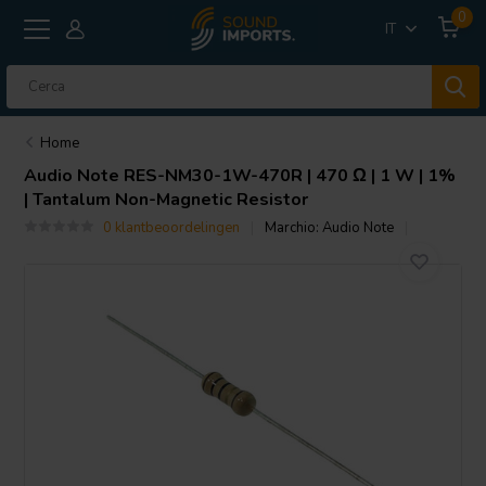
0
IT
Home
Audio Note
RES-NM30-1W-470R | 470 Ω | 1 W | 1%
| Tantalum Non-Magnetic Resistor
0 klantbeoordelingen
Marchio:
Audio Note