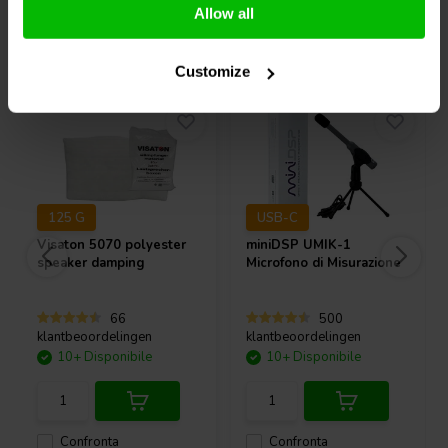
Allow all
Acquistati anche da altri
Customize
125 G
USB-C
Visaton
5070 polyester
miniDSP
UMIK-1
speaker damping
Microfono di Misurazione
66
500
klantbeoordelingen
klantbeoordelingen
10+ Disponibile
10+ Disponibile
Confronta
Confronta