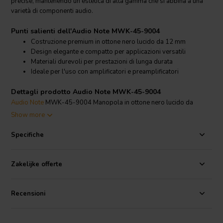
precise, mantenendo un'estetica di alta gamma che si abbina a una
varietà di componenti audio.
Punti salienti dell'Audio Note MWK-45-9004
Costruzione premium in ottone nero lucido da 12 mm
Design elegante e compatto per applicazioni versatili
Materiali durevoli per prestazioni di lunga durata
Ideale per l'uso con amplificatori e preamplificatori
Dettagli prodotto Audio Note MWK-45-9004
Audio Note
MWK-45-9004 Manopola in ottone nero lucido da
12MM
Show more
Questa manopola è realizzata in ottone nero lucido di alta qualità,
Specifiche
offrendo una finitura premium che si distingue in qualsiasi sistema
audio. Con un diametro di 12 mm, la MWK-45-9004 è dimensionata
per una presa comoda e un funzionamento fluido, rendendola una
Zakelijke offerte
scelta eccellente per regolazioni precise su amplificatori,
preamplificatori e altre apparecchiature audio.
Recensioni
Grazie alla sua robusta costruzione in ottone, la MWK-45-9004 non
solo ha un aspetto elegante, ma garantisce anche durata e
affidabilità nel tempo. Il suo design universale la rende compatibile