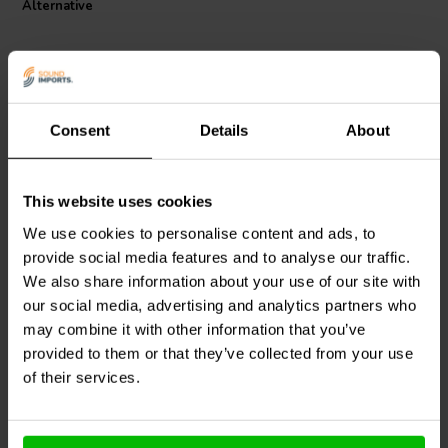
Alternative
con un'ampia gamma di prodotti presenti sia in ambienti
professionali che di
audio domestico
, rappresentando una soluzione
ideale come ricambio o upgrade per chi cerca stile e sostanza
nell'hardware di controllo.
Consent
Details
About
This website uses cookies
Audio Note
MWK-01-
Audio Note
MWK-01-
9004 25 mm Brass Knob
9000-A 25 mm Brass
We use cookies to personalise content and ads, to
Shiny Black NA
Knob Shiny Gold
provide social media features and to analyse our traffic.
Alligned
We also share information about your use of our site with
0
0
klantbeoordelingen
klantbeoordelingen
our social media, advertising and analytics partners who
4 Disponibile
4 Disponibile
may combine it with other information that you’ve
provided to them or that they’ve collected from your use
of their services.
Confronta
Confronta