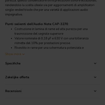
purezza, questo condensatore offre prestazioni sonore eccezionali,
rendendolo la scelta ideale sia per aggiornamenti di amplificatori
single-ended triode che per una varietà di applicazioni audio
impegnative.
Punti salienti dell’Audio Note CAP-3270
Costruzione in lamina di rame ad alta purezza per una
trasmissione del segnale superiore
Valore nominale di 0,18 µF e 630 V con una tolleranza
ristretta del 10% per prestazioni precise
Rivestito in rame per una schermatura potenziata e
interferenze ridotte
Show more
Ideale per amplificatori single-ended triode di fascia alta e
progetti audio premium
Specifiche
Dettagli prodotto Audio Note CAP-3270
Audio Note
CAP-3270 0,18 µF 630 V Condensatore in lamina di
Zakelijke offerte
rame 10%
Progettato per audiofili che esigono solo il meglio, l’Audio Note
Recensioni
CAP-3270 fa parte di una nuova generazione acclamata di
condensatori
in lamina di rame che superano i design precedenti sia
in termini di resa sonora che di valore. L’uso di materiali avanzati e