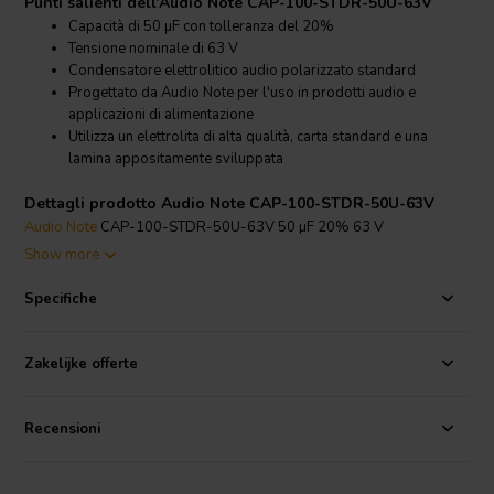
Punti salienti dell'Audio Note CAP-100-STDR-50U-63V
Capacità di 50 µF con tolleranza del 20%
Tensione nominale di 63 V
Condensatore elettrolitico audio polarizzato standard
Progettato da Audio Note per l'uso in prodotti audio e
applicazioni di alimentazione
Utilizza un elettrolita di alta qualità, carta standard e una
lamina appositamente sviluppata
Dettagli prodotto Audio Note CAP-100-STDR-50U-63V
Audio Note
CAP-100-STDR-50U-63V 50 µF 20% 63 V
Condensatore Elettrolitico Audio Polarizzato Standard
Show more
L'Audio Note CAP-100-STDR-50U-63V appartiene alla gamma
Specifiche
standard di condensatori elettrolitici di Audio Note. È realizzato per
applicazioni audio dove la qualità dei componenti è fondamentale,
combinando un elettrolita di alta qualità con carta selezionata e una
Zakelijke offerte
lamina appositamente sviluppata.
Con la sua capacità di 50 µF e la tensione nominale di 63 V, questo
Recensioni
condensatore elettrolitico polarizzato è adatto per circuiti audio che
richiedono un valore elettrolitico standard in questa classe di
tensione. È una scelta pratica quando si selezionano componenti di