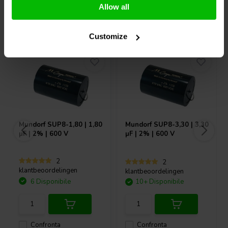
Allow all
Acquistati anche da altri
Customize
Mundorf
SUP8-1,80 | 1,80
Mundorf
SUP8-3,30 | 3,30
µF | 2% | 600 V
µF | 2% | 600 V
2
2
klantbeoordelingen
klantbeoordelingen
6 Disponibile
10+ Disponibile
Confronta
Confronta