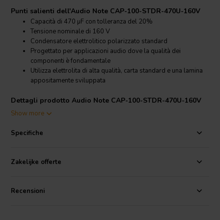
Punti salienti dell'Audio Note CAP-100-STDR-470U-160V
Capacità di 470 µF con tolleranza del 20%
Tensione nominale di 160 V
Condensatore elettrolitico polarizzato standard
Progettato per applicazioni audio dove la qualità dei
componenti è fondamentale
Utilizza elettrolita di alta qualità, carta standard e una lamina
appositamente sviluppata
Dettagli prodotto Audio Note CAP-100-STDR-470U-160V
Audio Note
CAP-100-STDR-470U-160V 470 µF 20% 160 V
Show more
Condensatore Elettrolitico Standard polarizzato
Specifiche
L'Audio Note CAP-100-STDR-470U-160V fa parte della gamma
standard di condensatori elettrolitici Audio Note. È progettato per
l'uso audio e combina un elettrolita di alta qualità con carta
Zakelijke offerte
accuratamente selezionata e una lamina appositamente sviluppata,
offrendo una solida base prestazionale per
componenti audio
esigenti.
Recensioni
Con il suo valore di 470 µF e la tensione nominale di 160 V, questo
condensatore polarizzato è adatto ad applicazioni in cui sono