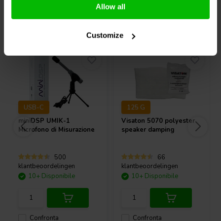
Allow all
Acquistati anche da altri
Customize
USB-C
125 G
miniDSP
UMIK-1
Visaton
5070 polyester
Microfono di Misurazione
speaker damping
500
66
klantbeoordelingen
klantbeoordelingen
10+ Disponibile
10+ Disponibile
Confronta
Confronta