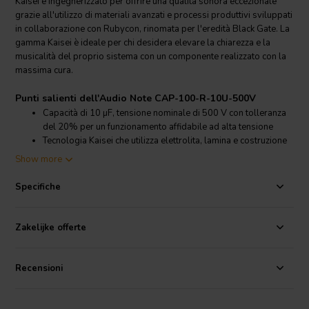
Kaisei è ingegnerizzato per offrire una qualità sonora eccezionale
grazie all'utilizzo di materiali avanzati e processi produttivi sviluppati
in collaborazione con Rubycon, rinomata per l'eredità Black Gate. La
gamma Kaisei è ideale per chi desidera elevare la chiarezza e la
musicalità del proprio sistema con un componente realizzato con la
massima cura.
Punti salienti dell'Audio Note CAP-100-R-10U-500V
Capacità di 10 µF, tensione nominale di 500 V con tolleranza
del 20% per un funzionamento affidabile ad alta tensione
Tecnologia Kaisei che utilizza elettrolita, lamina e costruzione
di qualità superiore per prestazioni audio eccellenti
Show more
Sviluppato in collaborazione con Rubycon, attingendo
all'eredità dei condensatori Black Gate
Specifiche
Perfetto per aggiornamenti audio di fascia alta e alimentatori
sia in apparecchiature vintage che moderne
Zakelijke offerte
Dettagli prodotto Audio Note CAP-100-R-10U-500V
Audio Note
CAP-100-R-10U-500V Condensatore Elettrolitico
Kaisei
Recensioni
L'Audio Note CAP-100-R-10U-500V appartiene alla prestigiosa
gamma Kaisei, progettata meticolosamente per esaltare al massimo