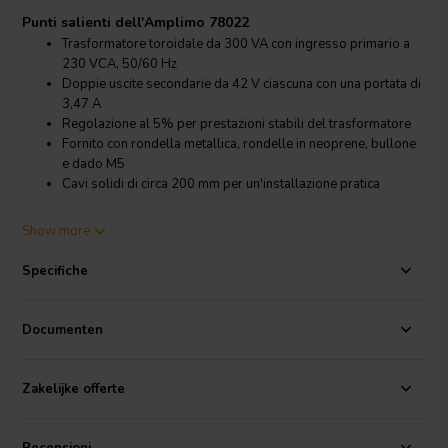
Punti salienti dell'Amplimo 78022
Trasformatore toroidale da 300 VA con ingresso primario a
230 VCA, 50/60 Hz
Doppie uscite secondarie da 42 V ciascuna con una portata di
3,47 A
Regolazione al 5% per prestazioni stabili del trasformatore
Fornito con rondella metallica, rondelle in neoprene, bullone
e dado M5
Cavi solidi di circa 200 mm per un'installazione pratica
Dettagli prodotto Amplimo 78022
Show more
Amplimo
78022 Trasformatore Toroidale 300 VA 2 x 42 V
Specifiche
L'Amplimo 78022 è costruito attorno a un nucleo toroidale con una
potenza nominale di 300 VA, rendendolo una scelta eccellente per
alimentatori
a bassa tensione e alta corrente. L'avvolgimento
Documenten
primario da 230 VCA supporta sia il funzionamento a 50 Hz che a 60
Hz, mentre i due avvolgimenti secondari da 42 V forniscono ciascuno
3,47 A.
Zakelijke offerte
Il design a doppio secondario consente un cablaggio flessibile. I
secondari possono essere utilizzati separatamente, collegati in serie