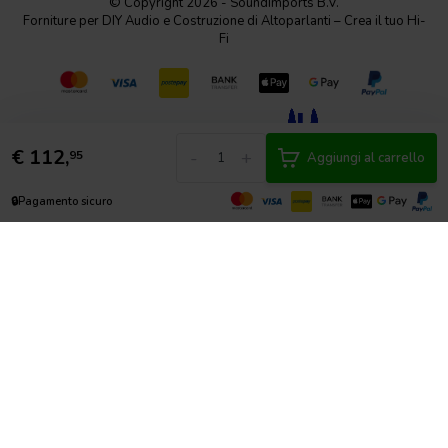
© Copyright 2026 - SoundImports B.V.
Forniture per DIY Audio e Costruzione di Altoparlanti – Crea il tuo Hi-
Fi
€
112,
-
+
95
Aggiungi al carrello
🔒
Pagamento sicuro