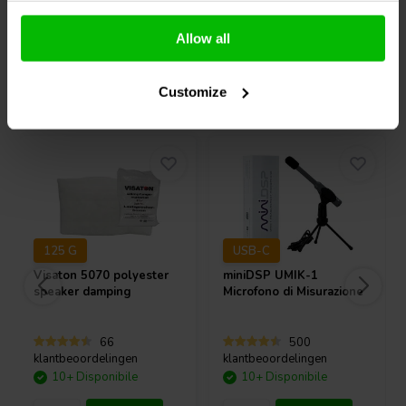
Confronta
Confronta
Allow all
Acquistati anche da altri
Customize
125 G
USB-C
Visaton
5070 polyester
miniDSP
UMIK-1
speaker damping
Microfono di Misurazione
66
500
klantbeoordelingen
klantbeoordelingen
10+ Disponibile
10+ Disponibile