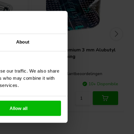
50 x 35 cm
About
ing
Vibrofiltr
Premium 3 mm Alubutyl
VIBRO-Damping
se our traffic. We also share
gen
4 klantbeoordelingen
ers who may combine it with
Disponibile
Confronta
10+ Disponibile
 services.
Allow all