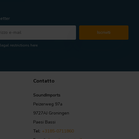
etter
Iscriviti
legal restrictions here
Contatto
SoundImports
Peizerweg 97a
9727AJ Groningen
Paesi Bassi
Tel:
+3185-0711860