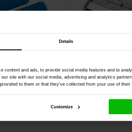
Details
h
textured roller 2 Pack
Monacor
MZF-1012 Carry
Handle
e content and ads, to provide social media features and to analy
0 klantbeoordelin
9 klantbeoordelingen
 our site with our social media, advertising and analytics partn
Confronta
nta
10+ Disponibile
2 
 provided to them or that they’ve collected from your use of their
Customize