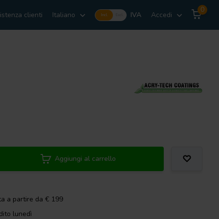
0
istenza clienti
Italiano
IVA
Accedi
Incl.
Excl.
Aggiungi al carrello
ta a partire da € 199
dito lunedì