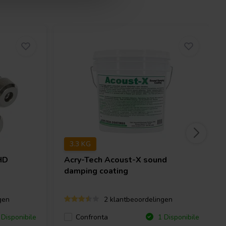
3.3 KG
HD
Acry-Tech
Acoust-X sound
damping coating
gen
2 klantbeoordelingen
Confronta
Disponibile
1 Disponibile