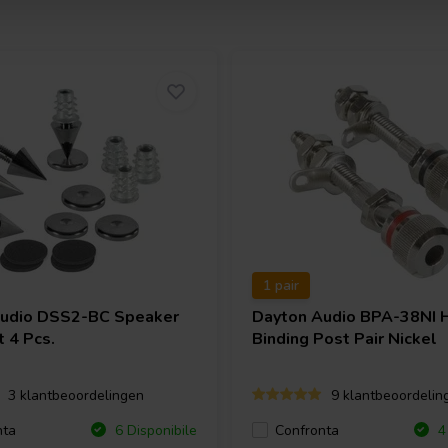
1 pair
Audio
DSS2-BC Speaker
Dayton Audio
BPA-38NI 
 4 Pcs.
Binding Post Pair Nickel
3 klantbeoordelingen
9 klantbeoordelin
nta
Confronta
6 Disponibile
4 