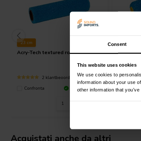
23 cm
10 cm
Consent
Acry-Tech
textured roller
Acry-Tec
This website uses cookies
We use cookies to personalis
2 klantbeoordelingen
information about your use of
Confronta
10+ Disponibile
Confro
other information that you’ve
Acquistati anche da altri