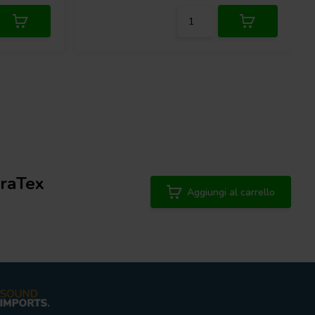
uraTex
Aggiungi al carrello