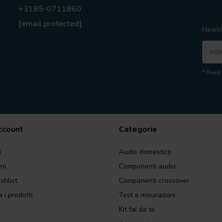
+3185-0711860
[email protected]
Newsl
* Read 
account
Categorie
i
Audio domestico
ini
Componenti audio
shlist
Componenti crossover
 i prodotti
Test e misurazioni
Kit fai da te