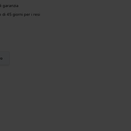
i garanzia
 di 45 giorni per i resi
vo