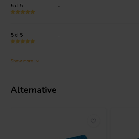
5
di 5
-
5
di 5
-
Show more
Alternative