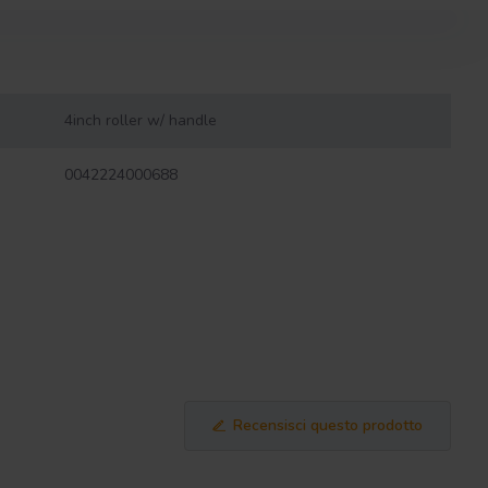
4inch roller w/ handle
0042224000688
Recensisci questo prodotto