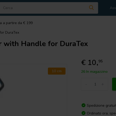
Ass
a a partire da € 199
for DuraTex
r with Handle for DuraTex
€ 10,
95
10 cm
26 In magazzino
-
+
Spedizione gratui
Ordinato ora, spe