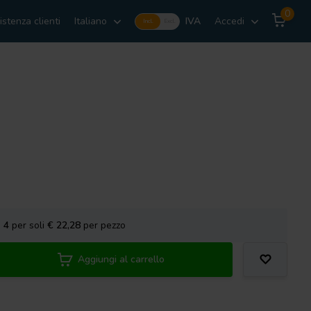
0
istenza clienti
Italiano
IVA
Accedi
Incl.
Excl.
a
4
per soli
€ 22,28
per pezzo
Aggiungi al carrello