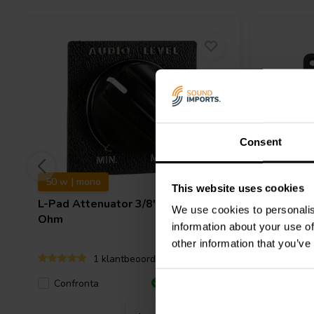
Consent
50 w | mono
This website uses cookies
L-Pad Attenuator 3/8" Shaft 16
L-Pad Fac
We use cookies to personalis
Ohm
information about your use of
other information that you’ve
1 klantbeoordelingen
Confronta
1 Disponibile
Confro