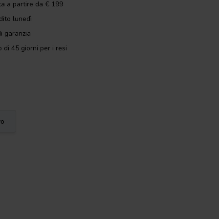
ta a partire da € 199
dito lunedì
i garanzia
 di 45 giorni per i resi
vo