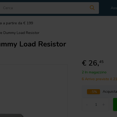
Ass
a a partire da € 199
e Dummy Load Resistor
mmy Load Resistor
€ 26,
45
2 In magazzino
6 Arrivo previsto il 
-5%
Acquist
-
+