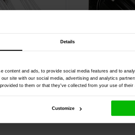
airs
100 w | mono
Details
udio
EXT-2 Opamp
L-Pad Attenuator 3/8" Sh
n Legs
Ohm
e content and ads, to provide social media features and to analy
1 klantbeoordelingen
10 klantbeoordeli
 our site with our social media, advertising and analytics partn
nta
7 Disponibile
Confronta
10+ 
 provided to them or that they’ve collected from your use of their
Customize