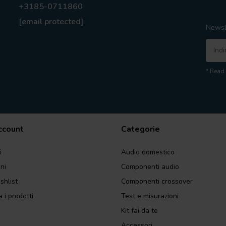
+3185-0711860
[email protected]
Newsl
* Read 
account
Categorie
i
Audio domestico
ini
Componenti audio
shlist
Componenti crossover
 i prodotti
Test e misurazioni
Kit fai da te
Accessori