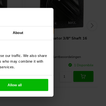
50 w | mono
About
aft 16
L-Pad Attenuator 3/8" Shaft 16
Ohm
se our traffic. We also share
1 klantbeoordelingen
ngen
ers who may combine it with
Confronta
Disponibile
1 Disponibile
 services.
Allow all