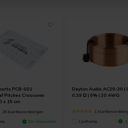
ports
PCB-S01
Dayton Audio
AC20-30 | 
af Pitches Crossover
0.39 Ω | 5% | 20 AWG
0 x 15 cm
1 klantbeoordelin
26 klantbeoordelingen
Confronta
nta
10+ Disponibile
1 