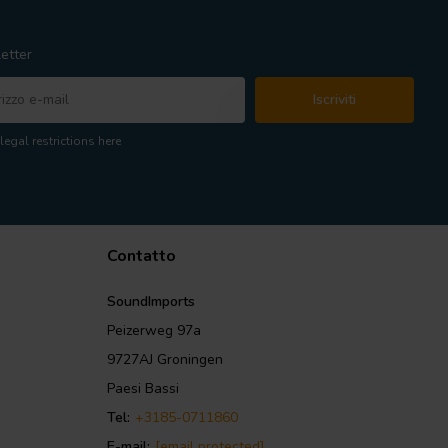
etter
Iscriviti
legal restrictions here
Contatto
SoundImports
Peizerweg 97a
9727AJ Groningen
Paesi Bassi
Tel:
+3185-0711860
E-mail:
[email protected]