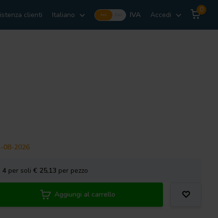
0
istenza clienti
Italiano
IVA
Accedi
Incl.
Excl.
21-08-2026
a
4
per soli
€ 25,13
per pezzo
Aggiungi al carrello