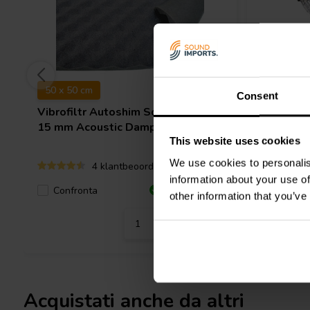
50 x 50 cm
Sold in p
Consent
Vibrofiltr
Autoshim Sound Wave
Burson A
15 mm Acoustic Damping
Extensio
This website uses cookies
We use cookies to personalis
4 klantbeoordelingen
information about your use of
Confronta
Confro
8 Disponibile
other information that you’ve
Acquistati anche da altri