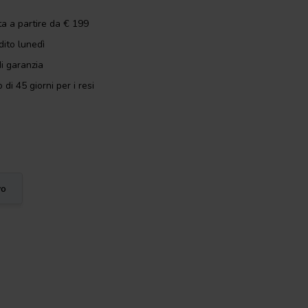
ta a partire da € 199
dito lunedì
i garanzia
 di 45 giorni per i resi
vo