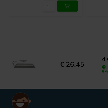
4
€ 26,45
6 A