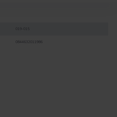
019-015
0844632011986