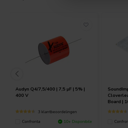
Audyn
Q4/7,5/400 | 7,5 µF | 5% |
SoundIm
400 V
Cloverle
Board | 1
3 klantbeoordelingen
Confronta
10+ Disponibile
Confro