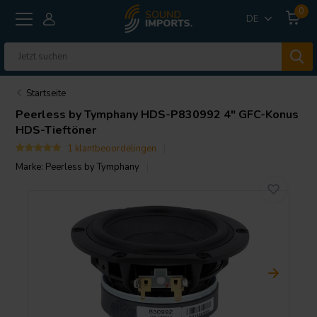
0
DE
Startseite
Peerless by Tymphany
HDS-P830992 4" GFC-Konus
HDS-Tieftöner
1 klantbeoordelingen
Marke:
Peerless by Tymphany