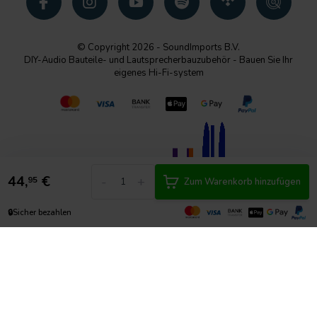
© Copyright 2026 - SoundImports B.V.
DIY-Audio Bauteile- und Lautsprecherbauzubehör - Bauen Sie Ihr
eigenes Hi-Fi-system
44,
€
-
+
95
Zum Warenkorb hinzufügen
🔒
Sicher bezahlen