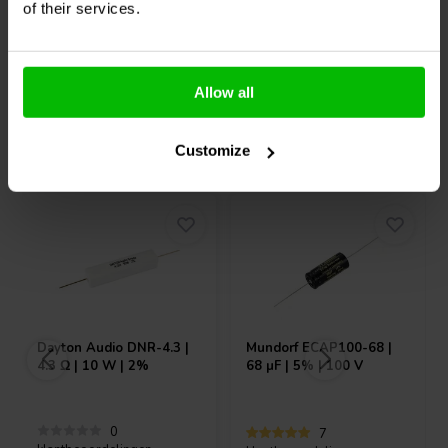
of their services.
10+ Auf Lager
10+ Auf Lager
Allow all
Andere Kunden kauften auch
Customize
Dayton Audio
DNR-4.3 |
Mundorf
ECAP100-68 |
4.3 Ω | 10 W | 2%
68 µF | 5% | 100 V
0
7