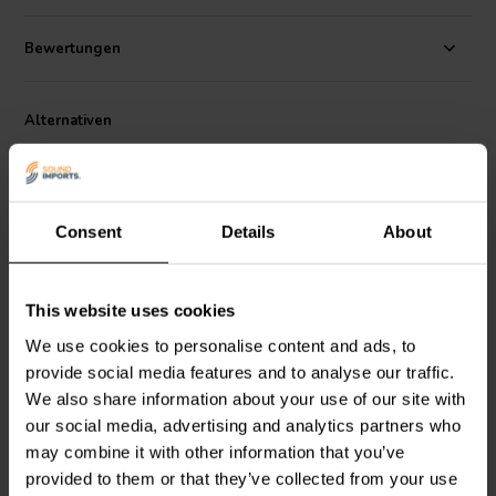
Aluminiumgusskorb bietet strukturelle Steifigkeit, Wärmeableitung
für den Motor und eine zusätzliche Belüftung unter der
Bewertungen
Zentrierspinne, um Luftkompressionseffekte zu reduzieren. Die
Membran dieses Modells besteht aus einem
Glasfaserverbundwerkstoff und bietet ein einzigartiges optisches
Alternativen
und akustisches Erlebnis.
Consent
Details
About
This website uses cookies
5¼" | 8 Ω
5¼" | 8 Ω
We use cookies to personalise content and ads, to
Peerless by Tymphany
Peerless by Tymphany
HDS-P830991
HDS-P830860
provide social media features and to analyse our traffic.
Tiefmitteltöner
Tiefmitteltöner
We also share information about your use of our site with
our social media, advertising and analytics partners who
1
7
may combine it with other information that you’ve
klantbeoordelingen
klantbeoordelingen
provided to them or that they’ve collected from your use
Vergleichen
Vergleichen