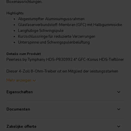
Boxenausrichtungen.
Highlights
Abgestumpfter Aluminiumgussrahmen
Glasfaserverbundstoff-Membran (GFC) mit Halbgummisicke
Langhubige Schwingspule
Kurzschlussringe für reduzierte Verzerrungen
Unterspinne und Schwingspulenbelüftung
Details zum Produkt
Peerless by Tymphany HDS-P830992 4" GFC-Konus HDS-Tieftöner
Dieser 4-Zoll 8-Ohm-Treiber ist ein Mitglied der leistungsstarken
HDS-Familie. Ein leistungsfähiges Ferrit-Magnetsystem ist mit einem
Mehr anzeigen
nach der Finite-Elemente-Analyse entwickelten Aufhängungssystem
gekoppelt, das sowohl eine lineare Spider-Konstruktion als auch
Eigenschaften
eine Gummisicke enthält. Der Motor enthält einen Aluminium-
Kurzschlussring, der die Spuleninduktivität reduziert und damit
sowohl einen erweiterten Frequenzgang als auch reduzierte
Documenten
Verzerrungen ermöglicht. Die Langhub-Schwingspule sorgt für ein
lineares Hochtonverhalten, das für die Klarheit des Signals
erforderlich ist. Die Konushälse sind belüftet, um
Zakelijke offerte
Luftkompressionseffekte bei hohen Auslenkungen zu reduzieren. Der